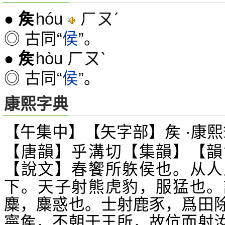
hóu
ㄏㄡˊ
●
矦
◎ 古同“
侯
”。
hòu ㄏㄡˋ
●
矦
◎ 古同“
侯
”。
康熙字典
【午集中】【矢字部】矦 ·康熙
【唐韻】乎溝切【集韻】【韻
【說文】春饗所
侯也。从人
䠶
下。天子射熊虎豹，服猛也。
麋，麋惑也。士射鹿豕，爲田
寧矦，不朝于王所，故伉而射