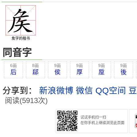
矦字的楷书
同音字
6画
8画
9画
9画
9画
9画
后
郈
侯
厚
垕
後
分享到：
新浪微博
微信
QQ空间
豆
阅读(5913次)
试试手机扫一扫
在你手机上继续浏览此页面