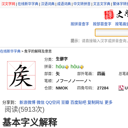
汉文学网
|
在线新华字典
|
汉语词典
|
成语词典
|
中文转拼音
|
文言文字典
|
繁体字转
按拼音查字
按部首查字
按笔画
提示：
请直接输入汉字或拼音查询，例
在线新华字典
>
矦字的解释及意思
生僻字
分类：
hóu
hòu
拼音：
部首：
矢
部外笔画：
四画
总笔
笔顺：
ノフ一ノノ一一ノ丶
仓颉：
NMOK
四角号码：
27284
U
分享到：
新浪微博
微信
QQ空间
豆瓣
百度贴吧
复制网址
更多
阅读(5913次)
基本字义解释