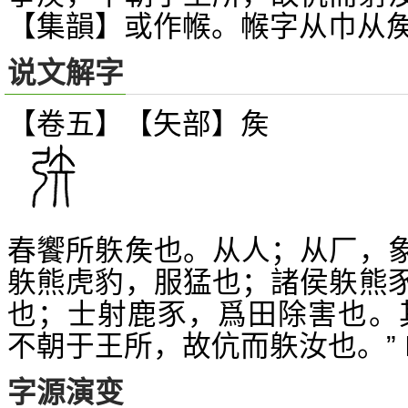
【集韻】或作帿。帿字从巾从
说文解字
【卷五】【矢部】
矦
春饗所
矦也。从人；从厂，
䠶
熊虎豹，服猛也；諸侯
熊
䠶
䠶
也；士射鹿豕，爲田除害也。
不朝于王所，故伉而
汝也。”
䠶
字源演变