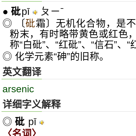
pī
ㄆㄧˉ
●
砒
◎ 〔
砒
霜〕无机化合物，是
粉末，有时略带黄色或红色
称“白砒”、“红砒”、“信石”、“
◎ 化学元素“砷”的旧称。
英文翻译
arsenic
详细字义解释
pī
◎
砒
〈名词〉