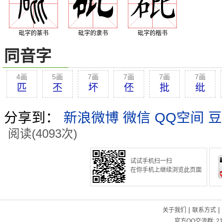
砒字的篆书
砒字的隶书
砒字的楷书
同音字
4画
5画
7画
7画
7画
7画
匹
丕
坏
伾
批
纰
分享到：
新浪微博
微信
QQ空间
豆
阅读(4093次)
试试手机扫一扫
在你手机上继续浏览此页面
|
|
关于我们
联系方式
官方QQ交流群:
2