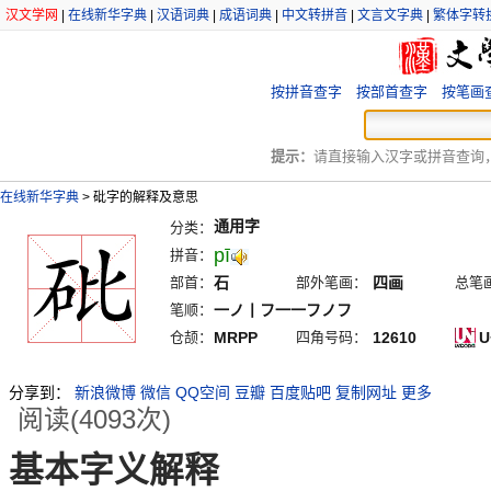
汉文学网
|
在线新华字典
|
汉语词典
|
成语词典
|
中文转拼音
|
文言文字典
|
繁体字转
按拼音查字
按部首查字
按笔画
提示：
请直接输入汉字或拼音查询，例
在线新华字典
>
砒字的解释及意思
通用字
分类：
pī
拼音：
部首：
石
部外笔画：
四画
总笔
笔顺：
一ノ丨フ一一フノフ
仓颉：
MRPP
四角号码：
12610
U
分享到：
新浪微博
微信
QQ空间
豆瓣
百度贴吧
复制网址
更多
阅读(4093次)
基本字义解释