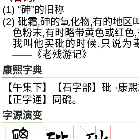
(1) “砷”的旧称
(2) 砒霜,砷的氧化物,有的
色粉末,有时略带黄色或红色,
我叫他买砒的时候,只说为
——《老残游记》
康熙字典
【午集下】【石字部】砒 ·康熙
【正字通】同磇。
字源演变