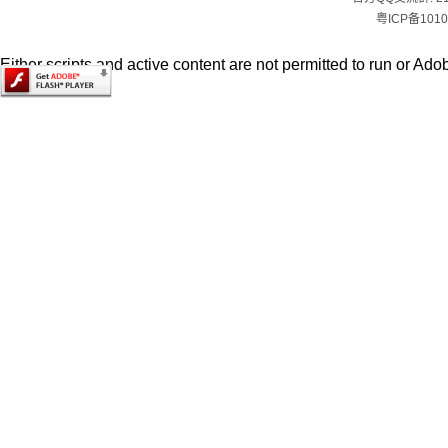
粤ICP备1010
Either scripts and active content are not permitted to run or Adob