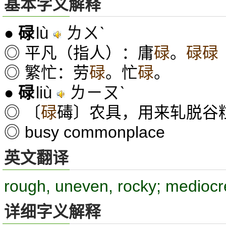
基本字义解释
lù
ㄌㄨˋ
●
碌
◎ 平凡（指人）：庸
碌
。
碌碌
◎ 繁忙：劳
碌
。忙
碌
。
liù
ㄌㄧㄡˋ
●
碌
◎ 〔
碌
碡〕农具，用来轧脱谷
◎ busy commonplace
英文翻译
rough, uneven, rocky; mediocr
详细字义解释