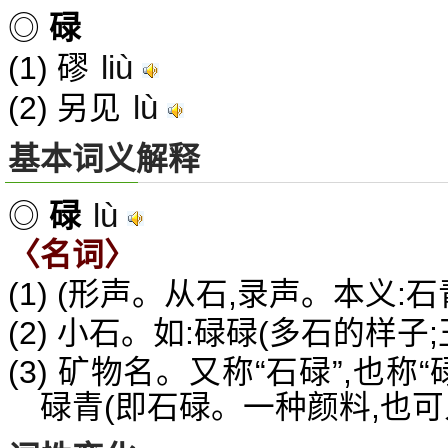
◎
碌
liù
(1) 磟
lù
(2) 另见
基本词义解释
lù
◎
碌
〈名词〉
(1) (形声。从石,录声。本义:石
(2) 小石。如:碌碌(多石的样子
(3) 矿物名。又称“石碌”,也称“
碌青(即石碌。一种颜料,也可