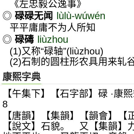
《左忠毅公逸事》
lùlù-wúwén
◎
碌碌无闻
平平庸庸不为人所知
liùzhou
◎
碌碡
(1)又称“碌轴”(
liùzhou)
(2)石制的圆柱形农具用来轧
康熙字典
【午集下】【石字部】碌 ·康熙
8
【唐韻】【集韻】【韻會】【
【說文】石貌。 又【集韻】