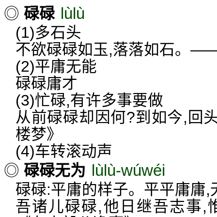
lùlù
◎
碌碌
(1)多石头
不欲碌碌如玉,落落如石。—
(2)平庸无能
碌碌庸才
(3)忙碌,有许多事要做
从前碌碌却因何?到如今,回
楼梦》
(4)车转滚动声
lùlù-wúwéi
◎
碌碌无为
碌碌:平庸的样子。平平庸庸,
吾诸儿碌碌,他日继吾志事,