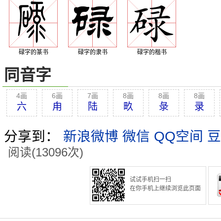
碌字的篆书
碌字的隶书
碌字的楷书
同音字
4画
6画
7画
8画
8画
8画
六
甪
陆
畂
彔
录
分享到：
新浪微博
微信
QQ空间
豆
阅读(13096次)
试试手机扫一扫
在你手机上继续浏览此页面