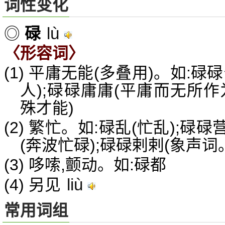
词性变化
lù
◎
碌
〈形容词〉
(1) 平庸无能(多叠用)。如:
人);碌碌庸庸(平庸而无所作
殊才能)
(2) 繁忙。如:碌乱(忙乱);碌
(奔波忙碌);碌碌剌剌(象声词
(3) 哆嗦,颤动。如:碌都
liù
(4) 另见
常用词组