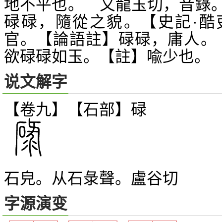
地不平也。 又龍玉切，音錄
碌碌，隨從之貌。【史記·酷
官。【論語註】碌碌，庸人。
欲碌碌如玉。【註】喩少也。
说文解字
【卷九】【石部】
碌
石皃。从石彔聲。盧谷切
字源演变