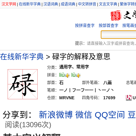
汉文学网
|
在线新华字典
|
汉语词典
|
成语词典
|
中文转拼音
|
文言文字典
|
繁体字转
按拼音查字
按部首查字
按笔画
提示：
请直接输入汉字或拼音查询，例
在线新华字典
>
碌字的解释及意思
通用字、常用字
分类：
liù
lù
拼音：
部首：
石
部外笔画：
八画
总笔
笔顺：
一ノ丨フ一フ一一丨丶一ノ丶
仓颉：
MRVNE
四角号码：
17699
U
分享到：
新浪微博
微信
QQ空间
豆
阅读(13096次)