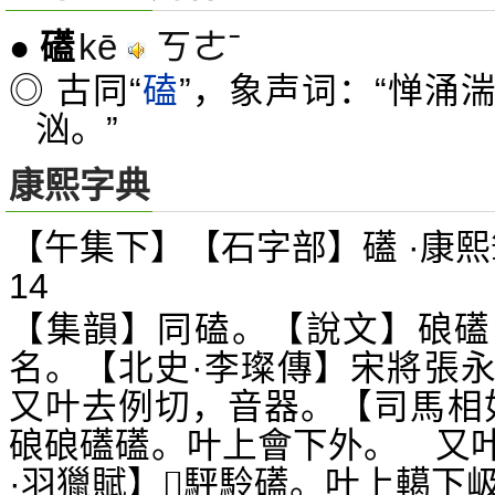
kē
ㄎㄜˉ
●
礚
◎ 古同“
磕
”，象声词：“惮涌
汹。”
康熙字典
【午集下】【石字部】礚 ·康熙
14
【集韻】同磕。【說文】硠礚
名。【北史·李璨傳】宋將張
又叶去例切，音器。【司馬相
硠硠礚礚。叶上會下外。 又
·羽獵賦】
駍駖礚。叶上轕下
𩦿