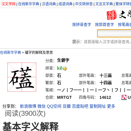
汉文学网
|
在线新华字典
|
汉语词典
|
成语词典
|
中文转拼音
|
文言文字典
|
繁体字转
按拼音查字
按部首查字
按笔画
提示：
请直接输入汉字或拼音查询，例
在线新华字典
>
礚字的解释及意思
生僻字
分类：
kē
拼音：
部首：
石
部外笔画：
十三画
总笔
繁部：
石
部外笔画：
十四画
总笔
笔顺：
一ノ丨フ一一丨丨一丨一フ丶丨フ丨丨一
仓颉：
MRTGT
四角号码：
14612
U
分享到：
新浪微博
微信
QQ空间
豆瓣
百度贴吧
复制网址
更多
阅读(3900次)
基本字义解释