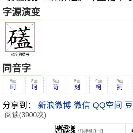
字源演变
礚字的楷书
同音字
8画
8画
8画
8画
9画
9画
呵
坷
苛
刻
柯
牁
分享到：
新浪微博
微信
QQ空间
豆
阅读(3900次)
试试手机扫一扫