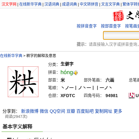
汉文学网
|
在线新华字典
|
汉语词典
|
成语词典
|
中文转拼音
|
文言文字典
|
繁体字转
按拼音查字
按部首查字
按笔画
提示：
请直接输入汉字或拼音查询，例
在线新华字典
>
粠字的解释及意思
生僻字
分类：
hóng
拼音：
部首：
米
部外笔画：
六画
总笔
笔顺：
丶ノ一丨ノ丶一丨丨一ノ丶
仓颉：
XFDTC
四角号码：
94981
U
分享到：
新浪微博
微信
QQ空间
豆瓣
百度贴吧
复制网址
更多
阅读(2947次)
基本字义解释