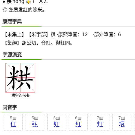
hóng
ㄏㄨㄥˊ
●
粠
◎ 变质发红的陈米。
康熙字典
【未集上】【米字部】粠 ·康熙筆画：12 ·部外筆画：6
【集韻】胡公切，音紅。與
䉺
同。
字源演变
粠字的楷书
同音字
5画
5画
6画
6画
7画
7画
仜
弘
妅
红
灴
瓨