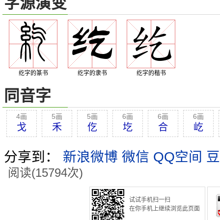
字源演变
纥字的篆书
纥字的隶书
纥字的楷书
同音字
4画
5画
5画
6画
6画
6画
戈
禾
仡
圪
合
屹
分享到：
新浪微博
微信
QQ空间
豆
阅读(15794次)
试试手机扫一扫
在你手机上继续浏览此页面