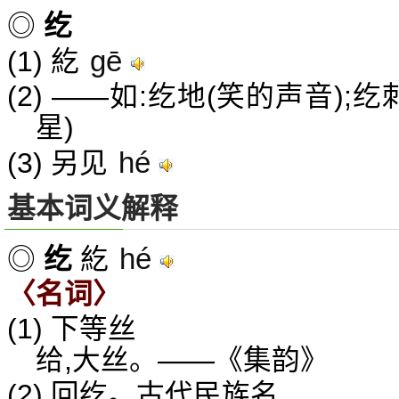
◎
纥
gē
(1) 紇
(2) ——如:纥地(笑的声音);
星)
hé
(3) 另见
基本词义解释
hé
◎
纥
紇
〈名词〉
(1) 下等丝
给,大丝。——《集韵》
(2) 回纥。古代民族名