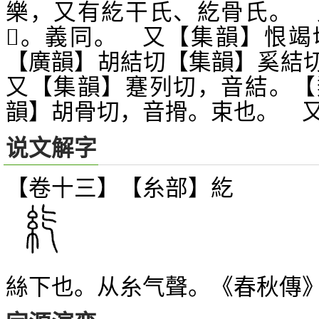
樂，又有紇干氏、紇骨氏。 
。義同。 又【集韻】恨竭
𥝖
【廣韻】胡結切【集韻】奚結
又【集韻】蹇列切，音結。【
韻】胡骨切，音搰。束也。 
说文解字
【卷十三】【糸部】
紇
絲下也。从糸气聲。《春秋傳