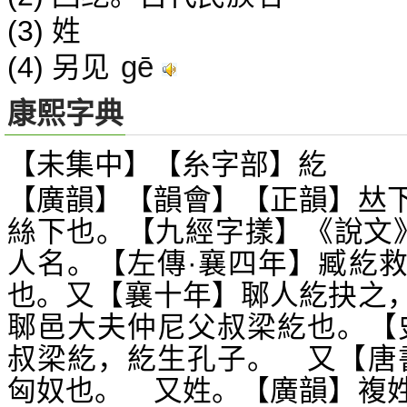
(3) 姓
gē
(4) 另见
康熙字典
【未集中】【糸字部】紇
【廣韻】【韻會】【正韻】
𠀤
絲下也。【九經字
】《說文
㨾
人名。【左傳·襄四年】臧紇
也。又【襄十年】郰人紇抉之
郰邑大夫仲尼父叔梁紇也。【
叔梁紇，紇生孔子。 又【唐
匈奴也。 又姓。【廣韻】複