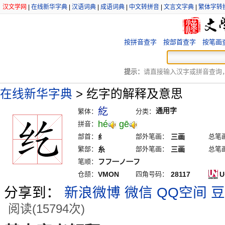
汉文学网
|
在线新华字典
|
汉语词典
|
成语词典
|
中文转拼音
|
文言文字典
|
繁体字转
按拼音查字
按部首查字
按笔画
提示：
请直接输入汉字或拼音查询，例
在线新华字典
>
纥字的解释及意思
紇
通用字
繁体：
分类：
hé
gē
拼音：
部首：
纟
部外笔画：
三画
总笔
繁部：
糸
部外笔画：
三画
总笔
笔顺：
フフ一ノ一フ
仓颉：
VMON
四角号码：
28117
U
分享到：
新浪微博
微信
QQ空间
豆
阅读(15794次)