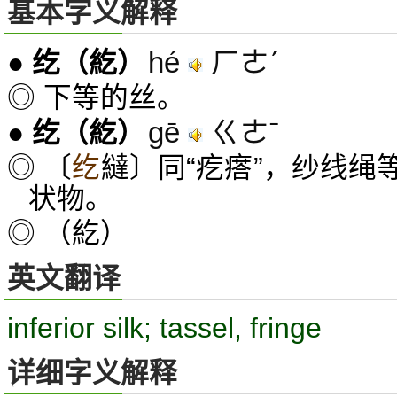
基本字义解释
hé
ㄏㄜˊ
●
纥
（紇）
◎ 下等的丝。
gē
ㄍㄜˉ
●
纥
（紇）
◎ 〔
纥
繨〕同“疙瘩”，纱线绳
状物。
◎ （紇）
英文翻译
inferior silk; tassel, fringe
详细字义解释