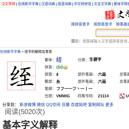
汉文学网
|
在线新华字典
|
汉语词典
|
成语词典
|
中文转拼音
|
文言文字典
|
繁体字转
按拼音查字
按部首查字
按笔画
提示：
请直接输入汉字或拼音查询，例
在线新华字典
>
绖字的解释及意思
絰
生僻字
繁体：
分类：
dié
拼音：
部首：
纟
部外笔画：
六画
总笔
繁部：
糸
部外笔画：
六画
总笔
笔顺：
フフ一一フ丶一丨一
仓颉：
VMMIG
四角号码：
21114
U
分享到：
新浪微博
微信
QQ空间
豆瓣
百度贴吧
复制网址
更多
阅读(5020次)
基本字义解释