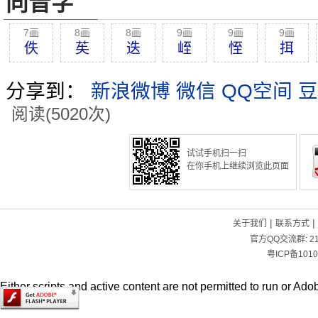
同音字
7画
8画
8画
9画
9画
9画
佚
苵
迭
峌
恎
挕
分享到：
新浪微博
微信
QQ空间
豆
阅读(5020次)
试试手机扫一扫
在你手机上继续浏览此页面
|
|
关于我们
联系方式
官方QQ交流群:
2
粤ICP备1010
Either scripts and active content are not permitted to run or Adob