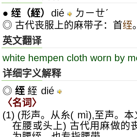
dié
ㄉㄧㄝˊ
●
绖
（絰）
◎ 古代丧服上的麻带子：首
绖
英文翻译
white hempen cloth worn by m
详细字义解释
dié
◎
绖
絰
〈名词〉
mì
(1) (形声。从糸(
),至声。
在腰或头上) 古代用麻做的
为腰绖。也专指腰带