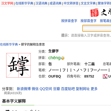
汉文学网
|
在线新华字典
|
汉语词典
|
成语词典
|
中文转拼音
|
文言文字典
|
繁体字转
按拼音查字
按部首查字
按笔画
提示：
请直接输入汉字或拼音查询，例
在线新华字典
>
罉字的解释及意思
生僻字
分类：
chēng
拼音：
部首：
缶
部外笔画：
十二画
总笔
笔顺：
ノ一一丨フ丨丨丶ノ丶フ丨フ一ノ一一丨
仓颉：
OUFBQ
四角号码：
89752
U
分享到：
新浪微博
微信
QQ空间
豆瓣
百度贴吧
复制网址
更多
阅读(4319次)
基本字义解释