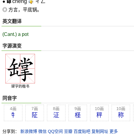
chēng
ㄔㄥˉ
●
罉
◎ 方言，平底锅。
英文翻译
(Cant.) a pot
字源演变
罉字的楷书
同音字
4画
7画
8画
9画
10画
10画
牜
阷
泟
柽
秤
称
分享到：
新浪微博
微信
QQ空间
豆瓣
百度贴吧
复制网址
更多