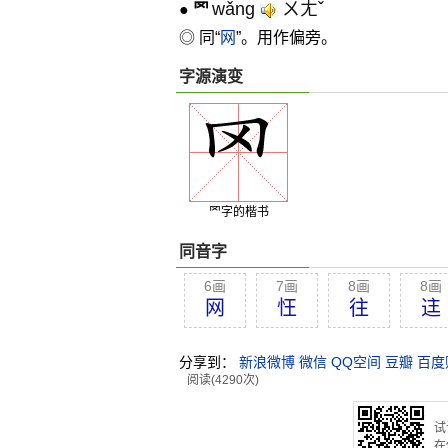
wǎng
ㄨㄤˇ
●
罓
◎ 同“
网
”。用作偏旁。
字源演变
罓字的楷书
同音字
6画
7画
8画
8画
网
忹
往
迬
分享到：
新浪微博
微信
QQ空间
豆瓣
百度
阅读(4290次)
试
在