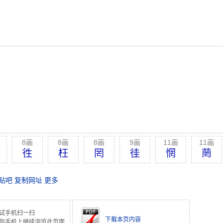
8画
8画
8画
9画
11画
11画
徃
枉
罔
徍
惘
菵
贴吧
复制网址
更多
试手机扫一扫
下载本页内容
你手机上继续浏览此页面