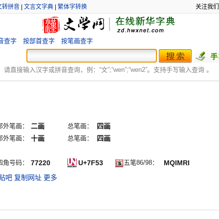
文转拼音
|
文言文字典
|
繁体字转换
关注我们
音查字
按部首查字
按笔画查字
：
请直接输入汉字或拼音查询，例：“文”;“
wen
”;“
wen2
”。支持手写输入查询 。
部外笔画：
二画
总笔画：
四画
部外笔画：
十画
总笔画：
四画
四角号码：
77220
U+7F53
五笔86/98：
MQIMRI
贴吧
复制网址
更多