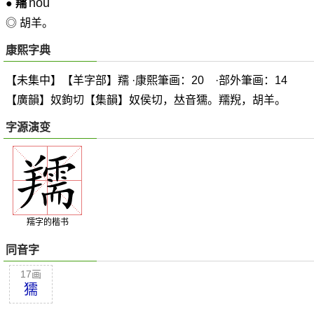
nóu
●
羺
◎ 胡羊。
康熙字典
【未集中】【羊字部】羺 ·康熙筆画：20 ·部外筆画：14
【廣韻】奴鉤切【集韻】奴侯切，
𠀤
音獳。羺
䍲
，胡羊。
字源演变
羺字的楷书
同音字
17画
獳