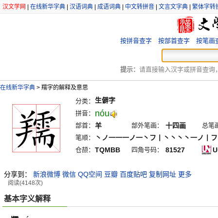
汉文学网
|
在线新华字典
|
汉语词典
|
成语词典
|
中文转拼音
|
文言文字典
|
繁体字转
按拼音查字
按部首查字
按笔画
提示：
请直接输入汉字或拼音查询，例
在线新华字典
>
羺字的解释及意思
生僻字
分类：
nóu
拼音：
部首：
羊
部外笔画：
十四画
总笔
笔顺：
丶ノ一一一ノ一丶フ丨丶丶丶丶一ノ丨フ
仓颉：
TQMBB
四角号码：
81527
U
分享到：
新浪微博
微信
QQ空间
豆瓣
百度贴吧
复制网址
更多
阅读(4148次)
基本字义解释