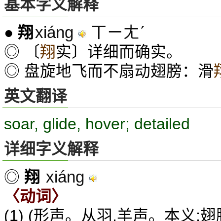
基本字义解释
xiáng
ㄒㄧㄤˊ
●
翔
◎ 〔
翔
实〕详细而确实。
◎ 盘旋地飞而不扇动翅膀：滑
英文翻译
soar, glide, hover; detailed
详细字义解释
xiáng
◎
翔
〈动词〉
(1) (形声。从羽,羊声。本义