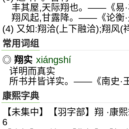
丰其屋,天际翔也。——《易
翔风起,甘露降。——《论衡
(4) 又如:翔洽(上下融洽);翔风(
常用词组
xiángshí
◎
翔实
详明而真实
所书并皆详实。——《南史·
康熙字典
【未集中】【羽字部】翔 ·康熙
6