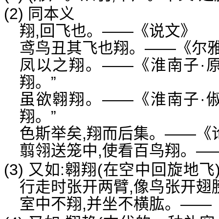
(2) 同本义
翔,回飞也。——《说文》
鸢鸟丑其飞也翔。——《尔雅
凤以之翔。——《淮南子·原
翔。”
虽欲翱翔。——《淮南子·俶
翔。”
色斯举矣,翔而后集。——《
翦翎送笼中,使看百鸟翔。—
(3) 又如:翱翔(在空中回旋地飞
行走时张开两臂,像鸟张开翅
室中不翔,并坐不横肱。——