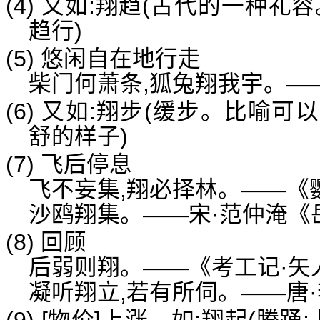
(4) 又如:翔趋(古代的一种
趋行)
(5) 悠闲自在地行走
柴门何萧条,狐兔翔我宇。—
(6) 又如:翔步(缓步。比喻可
舒的样子)
(7) 飞后停息
飞不妄集,翔必择林。——《
沙鸥翔集。——宋·范仲淹《
(8) 回顾
后弱则翔。——《考工记·矢人
凝听翔立,若有所伺。——唐