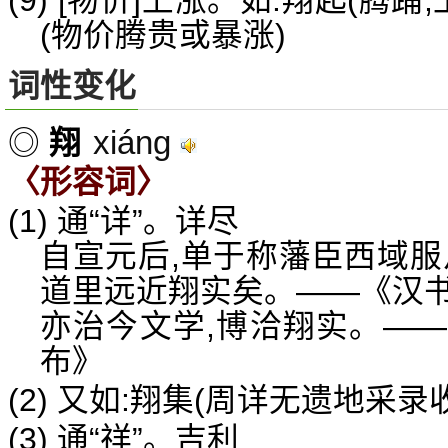
(9) [物价]上涨。如:翔起(腾踊
(物价腾贵或暴涨)
词性变化
xiáng
◎
翔
〈形容词〉
(1) 通“详”。详尽
自宣元后,单于称藩臣西域服
道里远近翔实矣。——《汉书
亦治今文学,博洽翔实。—
布》
(2) 又如:翔集(周详无遗地采录
(3) 通“祥”。吉利