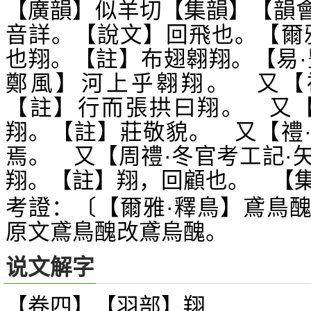
【廣韻】似羊切【集韻】【韻
音詳。【說文】回飛也。【爾
也翔。【註】布翅翱翔。【易·
鄭風】河上乎翱翔。 又【
【註】行而張拱曰翔。 又【
翔。【註】莊敬貌。 又【禮
焉。 又【周禮·冬官考工記·
翔。【註】翔，回顧也。 【
考證：〔【爾雅·釋鳥】鳶鳥
原文鳶鳥醜改鳶烏醜。
说文解字
【卷四】【羽部】
翔