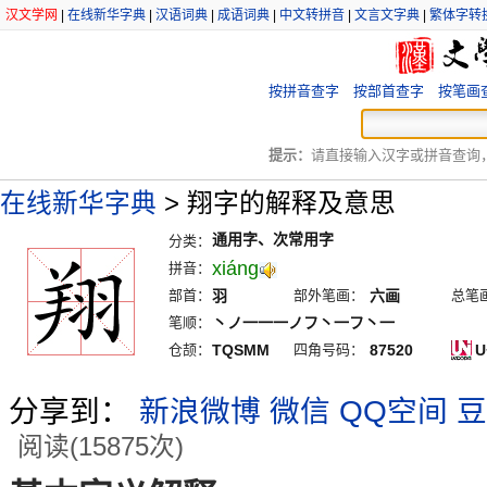
汉文学网
|
在线新华字典
|
汉语词典
|
成语词典
|
中文转拼音
|
文言文字典
|
繁体字转
按拼音查字
按部首查字
按笔画
提示：
请直接输入汉字或拼音查询，例
在线新华字典
>
翔字的解释及意思
通用字、次常用字
分类：
xiáng
拼音：
部首：
羽
部外笔画：
六画
总笔
笔顺：
丶ノ一一一ノフ丶一フ丶一
仓颉：
TQSMM
四角号码：
87520
U
分享到：
新浪微博
微信
QQ空间
豆
阅读(15875次)