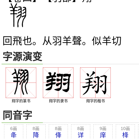
回飛也。从羽羊聲。似羊切
字源演变
翔字的篆书
翔字的隶书
翔字的楷书
同音字
6画
8画
8画
8画
9画
10画
夅
降
佭
详
庠
栙