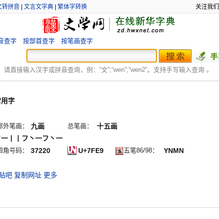
文转拼音
|
文言文字典
|
繁体字转换
关注我们
音查字
按部首查字
按笔画查字
：
请直接输入汉字或拼音查询，例：“文”;“
wen
”;“
wen2
”。支持手写输入查询 。
常用字
部外笔画：
九画
总笔画：
十五画
フ一丨丨フ丶一フ丶一
四角号码：
37220
U+7FE9
五笔86/98：
YNMN
贴吧
复制网址
更多