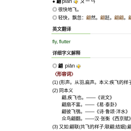
piān
ㄆㄧㄢˉ
●
翩
◎ 很快地飞。
◎ 轻快，飘忽：
翩
然。
翩
跹。
翩翩
。
英文翻译
fly, flutter
详细字义解释
piān
◎
翩
〈形容词〉
(1) (形声。从羽,扁声。本义:疾飞的样子
(2) 同本义
翩,疾飞也。——《说文》
翩扇不富。——《易·泰卦》
翩彼飞鴞。——《诗·鲁颂·泮水》
众鸟翩翻。——汉·张衡《西京赋
(3) 又如:翩联(共飞的样子;联翩;结姻)