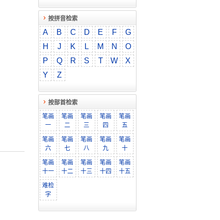
按拼音检索
A
B
C
D
E
F
G
H
J
K
L
M
N
O
P
Q
R
S
T
W
X
Y
Z
按部首检索
笔画
笔画
笔画
笔画
笔画
一
二
三
四
五
笔画
笔画
笔画
笔画
笔画
六
七
八
九
十
笔画
笔画
笔画
笔画
笔画
十一
十二
十三
十四
十五
难检
字