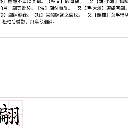
泰卦】翩翩不富以其鄰。【釋文】輕舉貌。 又【詩·小雅】緝
角弓，翩其反矣。【傳】翩然而反。 又【詩·大雅】旟旐有翩
固傳】翩翩巍巍。【註】宮闕顯盛之貌也。 又【韻補】葉孚愔
。松柏兮鬱鬱，飛鳥兮翩翩。