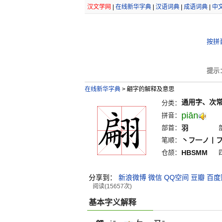
汉文学网
|
在线新华字典
|
汉语词典
|
成语词典
|
中
按拼
提示
在线新华字典
>
翩字的解释及意思
通用字、次
分类：
piān
拼音：
部首：
羽
笔顺：
丶フ一ノ丨
仓颉：
HBSMM
分享到：
新浪微博
微信
QQ空间
豆瓣
百度
阅读(15657次)
基本字义解释