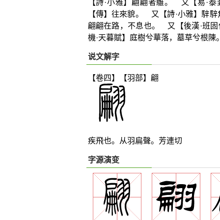
【詩·小雅】翩翩者鵻。 又【易·
【傳】往來貌。 又【詩·小雅】騂騂
翩翩在路，不息也。 又【後漢·班
機·天暮賦】庭樹兮華落，墓草兮根陳
说文解字
【卷四】【羽部】
翩
疾飛也。从羽扁聲。芳連切
字源演变