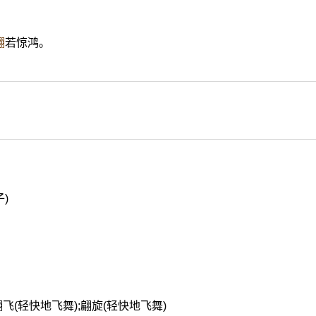
翩
若惊鸿。
)
》
;翩飞(轻快地飞舞);翩旋(轻快地飞舞)