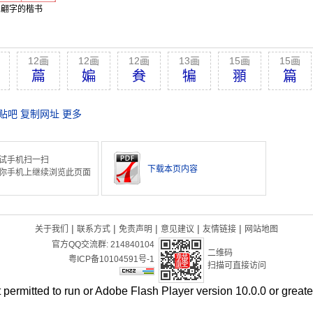
翩字的楷书
12画
12画
12画
13画
15画
15画
萹
媥
貵
犏
頨
篇
贴吧
复制网址
更多
试手机扫一扫
下载本页内容
你手机上继续浏览此页面
|
|
|
|
|
关于我们
联系方式
免责声明
意见建议
友情链接
网站地图
官方QQ交流群:
214840104
二维码
粤ICP备10104591号-1
扫描可直接访问
t permitted to run or Adobe Flash Player version 10.0.0 or greater 