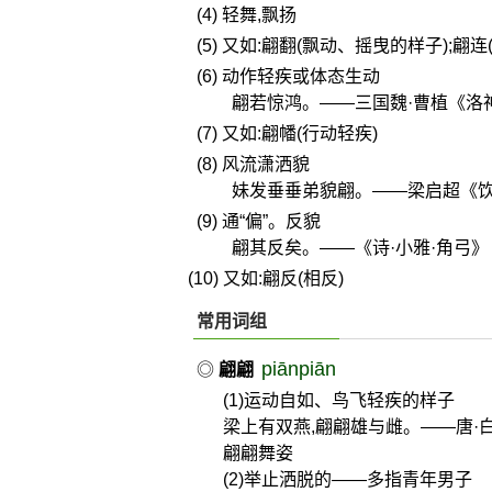
(4) 轻舞,飘扬
(5) 又如:翩翻(飘动、摇曳的样子);翩连
(6) 动作轻疾或体态生动
翩若惊鸿。——三国魏·曹植《洛
(7) 又如:翩幡(行动轻疾)
(8) 风流潇洒貌
妹发垂垂弟貌翩。——梁启超《
(9) 通“偏”。反貌
翩其反矣。——《诗·小雅·角弓》
(10) 又如:翩反(相反)
常用词组
piānpiān
◎
翩翩
(1)运动自如、鸟飞轻疾的样子
梁上有双燕,翩翩雄与雌。——唐·
翩翩舞姿
(2)举止洒脱的——多指青年男子