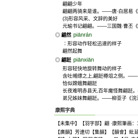
翩翩少年
翩翩两骑来是谁。——唐·白居易
(3)形容风采、文辞的美好
元瑜书记翩翩。——三国魏·曹丕
piānrán
◎
翩然
∶形容动作轻松迅速的样子
翩然起舞
piānxiān
◎
翩跹
形容轻快地旋转舞动的样子
含吐缃缥之上,翩跹樽俎之侧。——
恰似嫦蛾舞翩跹
长夜难明赤县天,百年魔怪舞翩跹。
弟兄姊妹舞翩跹。——柳亚子《浣
康熙字典
【未集中】【羽字部】翩 ·康熙筆画：1
【廣韻】芳連切【集韻】【韻會】紕