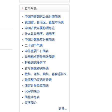
实用附录
中国历史朝代公元对照简表
我国省、自治区、直辖市简表
中国古代亲属称谓总览
什么是常用字、通用字
中国少数民族分布简表
二十四节气表
中外重要节日简表
常用标点符号用法简表
轻松识记多音字
古今亲属称谓杂谈
敬​辞​、​谦​辞​、​婉​辞​、​客​套​语​释​义
最完整的汉语拼音表
法定计量单位简表
汉字的来历
简化字总表
汉字简介
更多...