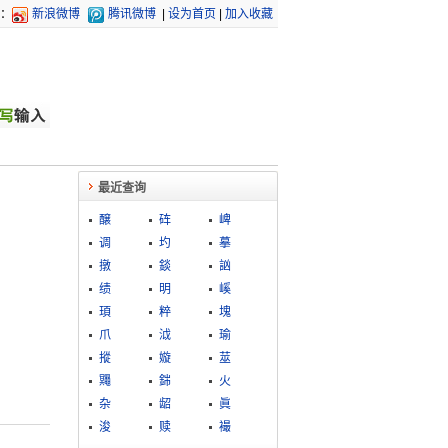
：
新浪微博
腾讯微博
|
设为首页
|
加入收藏
最近查询
醸
砗
崥
调
圴
摹
撴
錟
訩
绩
明
嵠
頊
粹
塊
爪
泧
瑜
摐
嫙
莁
鼆
銟
火
杂
龆
眞
浚
赎
襊