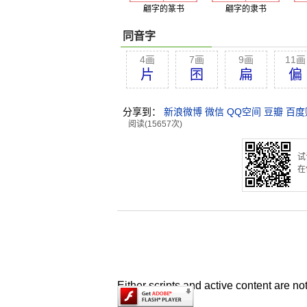
翩字的篆书
翩字的隶书
同音字
4画
7画
9画
11画
片
囨
扁
偏
分享到：
新浪微博
微信
QQ空间
豆瓣
百度
阅读(15657次)
试
在
Either scripts and active content are no