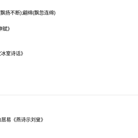
(飘扬不断);翩绵(飘忽连绵)
神赋》
饮冰室诗话》
白居易《燕诗示刘叟》