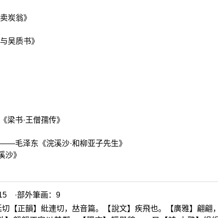
《卖炭翁》
《与吴质书》
《梁书·王僧孺传》
——毛泽东《浣溪沙·和柳亚子先生》
溪沙》
5 ·部外筆画：9
延切【正韻】紕連切，
𠀤
音篇。【說文】疾飛也。【廣雅】翩翩