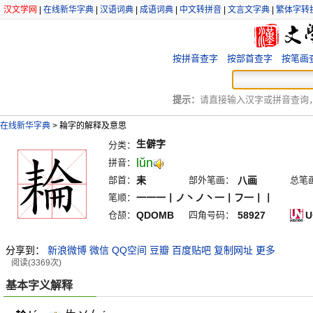
汉文学网
|
在线新华字典
|
汉语词典
|
成语词典
|
中文转拼音
|
文言文字典
|
繁体字转
按拼音查字
按部首查字
按笔画
提示：
请直接输入汉字或拼音查询，例
在线新华字典
>
耣字的解释及意思
生僻字
分类：
lŭn
拼音：
部首：
耒
部外笔画：
八画
总笔
笔顺：
一一一丨ノ丶ノ丶一丨フ一丨丨
仓颉：
QDOMB
四角号码：
58927
U
分享到：
新浪微博
微信
QQ空间
豆瓣
百度贴吧
复制网址
更多
阅读(3369次)
基本字义解释