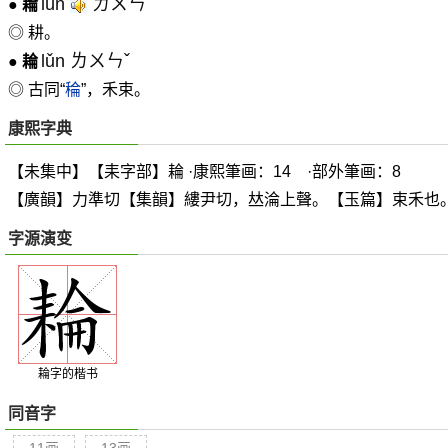
lún
ㄌㄨㄣˊ
●
耣
◎ 耕。
lǔn ㄌㄨㄣˇ
●
耣
◎ 古同“
稐
”，禾束。
康熙字典
【未集中】【耒字部】耣 ·康熙筆画：14 ·部外筆画：8
【廣韻】力準切【集韻】縷尹切，
𠀤
淪上聲。【玉篇】束禾也
字源演变
耣字的楷书
同音字