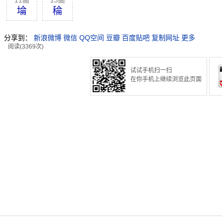
11画
13画
埨
稐
分享到：
新浪微博
微信
QQ空间
豆瓣
百度贴吧
复制网址
更多
阅读(3369次)
试试手机扫一扫
在你手机上继续浏览此页面