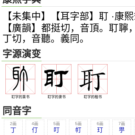
【未集中】【耳字部】耵 ·康熙
【廣韻】都挺切，音頂。耵聹
丁切，音聽。義同。
字源演变
耵字的篆书
耵字的隶书
耵字的楷书
同音字
2画
4画
5画
5画
6画
7画
丁
仃
叮
帄
玎
甼