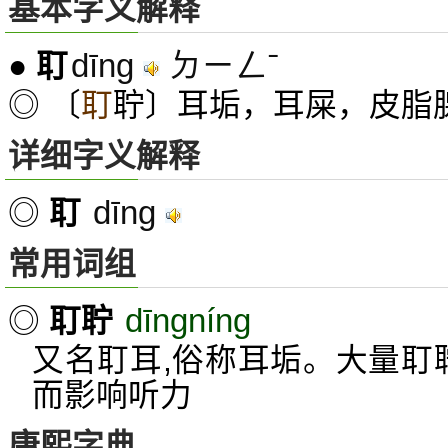
基本字义解释
dīng
ㄉㄧㄥˉ
●
耵
◎ 〔
耵
聍〕耳垢，耳屎，皮脂
详细字义解释
dīng
◎
耵
常用词组
dīngníng
◎
耵聍
又名耵耳,俗称耳垢。大量耵
而影响听力
康熙字典