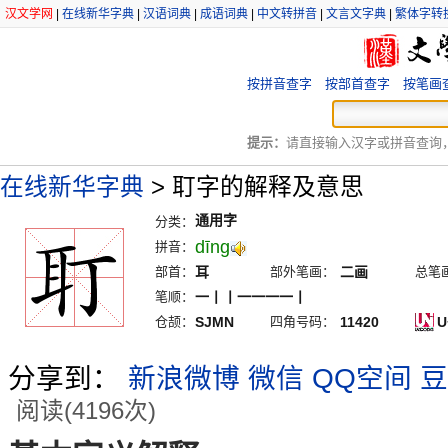
汉文学网
|
在线新华字典
|
汉语词典
|
成语词典
|
中文转拼音
|
文言文字典
|
繁体字转
按拼音查字
按部首查字
按笔画
提示：
请直接输入汉字或拼音查询，例
在线新华字典
>
耵字的解释及意思
通用字
分类：
dīng
拼音：
部首：
耳
部外笔画：
二画
总笔
笔顺：
一丨丨一一一一丨
仓颉：
SJMN
四角号码：
11420
U
分享到：
新浪微博
微信
QQ空间
豆
阅读(4196次)