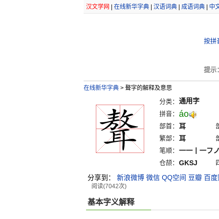
汉文学网
|
在线新华字典
|
汉语词典
|
成语词典
|
中
按拼
提示
在线新华字典
>
聱字的解释及意思
通用字
分类：
áo
拼音：
部首：
耳
繁部：
耳
笔顺：
一一丨一フ
仓颉：
GKSJ
分享到：
新浪微博
微信
QQ空间
豆瓣
百度
阅读(7042次)
基本字义解释