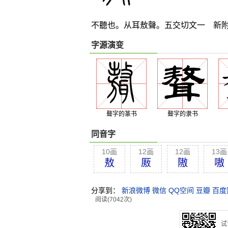
不聽也。从耳敖聲。五交切文一 新
字源演变
聱字的篆书
聱字的隶书
同音字
10画
12画
12画
13画
敖
厫
隞
嗷
分享到：
新浪微博
微信
QQ空间
豆瓣
百度
阅读(7042次)
试