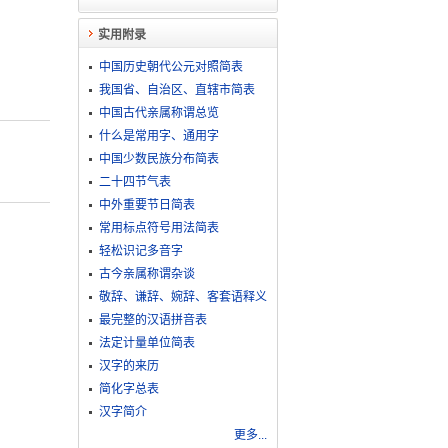
实用附录
中国历史朝代公元对照简表
我国省、自治区、直辖市简表
中国古代亲属称谓总览
什么是常用字、通用字
中国少数民族分布简表
二十四节气表
中外重要节日简表
常用标点符号用法简表
轻松识记多音字
古今亲属称谓杂谈
敬​辞​、​谦​辞​、​婉​辞​、​客​套​语​释​义
最完整的汉语拼音表
法定计量单位简表
汉字的来历
简化字总表
汉字简介
更多...