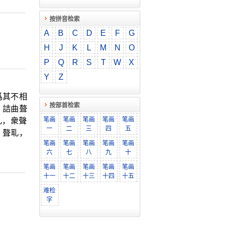
按拼音检索
A
B
C
D
E
F
G
H
J
K
L
M
N
O
P
Q
R
S
T
W
X
Y
Z
爲其不相
按部首检索
，詰曲聱
笔画
笔画
笔画
笔画
笔画
耴，衆聲
一
二
三
四
五
。聱耴，
笔画
笔画
笔画
笔画
笔画
六
七
八
九
十
笔画
笔画
笔画
笔画
笔画
十一
十二
十三
十四
十五
难检
字