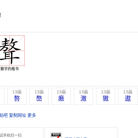
附
聱字的楷书
13画
13画
13画
13画
13画
13画
嗸
嶅
廒
滶
獓
遨
贴吧
复制网址
更多
试手机扫一扫