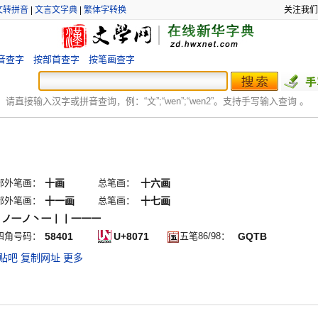
文转拼音
|
文言文字典
|
繁体字转换
关注我们
音查字
按部首查字
按笔画查字
：
请直接输入汉字或拼音查询，例：“文”;“
wen
”;“
wen2
”。支持手写输入查询 。
部外笔画：
十画
总笔画：
十六画
部外笔画：
十一画
总笔画：
十七画
ノノ一ノ丶一丨丨一一一
四角号码：
58401
U+8071
五笔86/98：
GQTB
贴吧
复制网址
更多