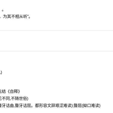
）。
，为其不相从听”。
)
元结《自释》
见不同,不随世俗)
,聱牙诘曲,聱牙诘屈。都形容文辞艰涩难读);聱屈(拗口难读)