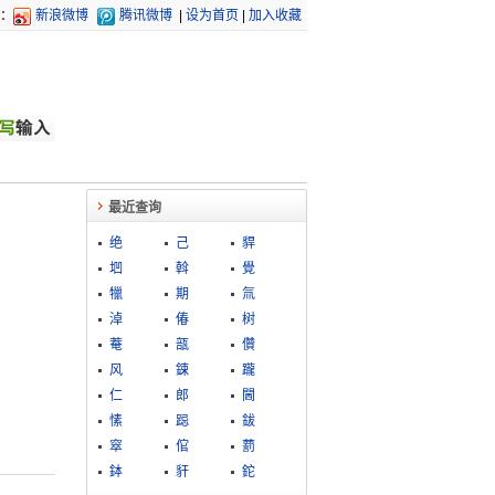
：
新浪微博
腾讯微博
|
设为首页
|
加入收藏
最近查询
绝
己
貋
垇
斡
覺
犣
期
氚
淖
偆
树
菴
瓿
儹
风
鋉
躘
仁
郎
閪
愫
跽
鈸
窣
倌
藅
鉢
豻
鉈