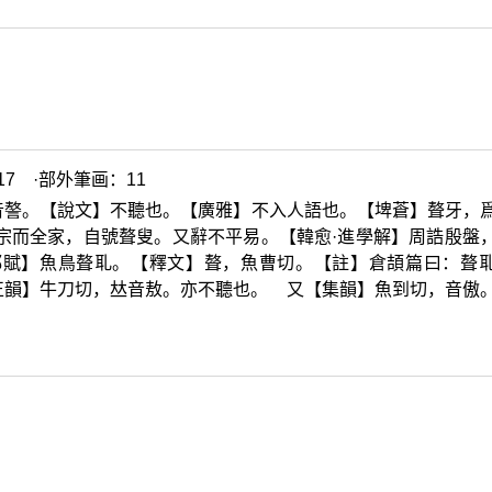
7 ·部外筆画：11
音謷。【說文】不聽也。【廣雅】不入人語也。【埤蒼】聱牙，
宗而全家，自號聱叟。又辭不平易。【韓愈·進學解】周誥殷盤
都賦】魚鳥聱耴。【釋文】聱，魚曹切。【註】倉頡篇曰：聱
正韻】牛刀切，
𠀤
音敖。亦不聽也。 又【集韻】魚到切，音傲