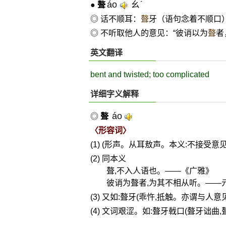
áo
ㄠˊ
●
聱
◎ 话不顺耳：
聱
牙（语句念着不顺口
◎ 不听取他人的意见：“彼诮以为
聱
者
英文翻译
bent and twisted; too complicated
详细字义解释
áo
◎
聱
〈形容词〉
(1) (形声。从耳敖声。本义:不接受意见
(2) 同本义
聱,不入人语也。——《广雅》
彼诮为聱者,为其不相从听。——
(3) 又如:聱牙(乖忤,抵触。亦谓与人意
(4) 文词艰涩。如:聱牙戟口(聱牙诎曲