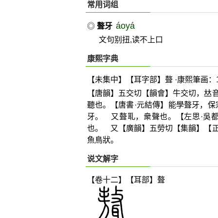
常用词组
áoyá
◎
聱牙
文句别扭,读不上口
康熙字典
【未集中】【耳字部】聱 ·康熙筆画：1
【唐韻】五交切【韻會】牛交切，
𠀤
聽也。【唐書·元結傳】能學聱牙，保
牙。 又聱耴，衆聲也。【左思·吳
也。 又【廣韻】五勞切【集韻】【
魚鳥狀。
说文解字
【卷十二】【耳部】
聱