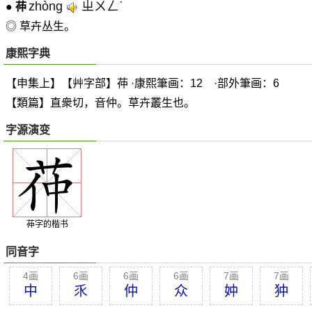
zhòng
ㄓㄨㄥˋ
●
茽
◎ 草卉丛生。
康熙字典
【申集上】【艸字部】茽 ·康熙筆画：12 ·部外筆画：6
【類篇】直衆切，音仲。草卉叢生也。
字源演变
茽字的楷书
同音字
4画
6画
6画
6画
7画
7画
中
乑
仲
众
妕
狆