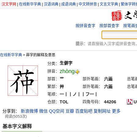
汉文学网
|
在线新华字典
|
汉语词典
|
成语词典
|
中文转拼音
|
文言文字典
|
繁体字转
按拼音查字
按部首查字
按笔画
提示：
请直接输入汉字或拼音查询，例
在线新华字典
>
茽字的解释及意思
生僻字
分类：
zhòng
拼音：
部首：
艹
部外笔画：
六画
总笔
繁部：
艸
部外笔画：
六画
总笔
笔顺：
一丨丨ノ丨丨フ一丨
仓颉：
TOL
四角号码：
44206
U
分享到：
新浪微博
微信
QQ空间
豆瓣
百度贴吧
复制网址
更多
阅读(5053次)
基本字义解释