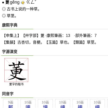
gěng
ㄍㄥˇ
●
莄
◎ 古书上说的一种草。
◎ 草茎。
康熙字典
【申集上】【艸字部】莄 ·康熙筆画：13 ·部外筆画：7
【集韻】古杏切，音梗。【玉篇】草也。【類篇】草莖。
字源演变
莄字的楷书
同音字
9画
10画
10画
10画
10画
10画
郠
哽
埂
峺
挭
绠