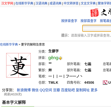
汉文学网
|
在线新华字典
|
汉语词典
|
成语词典
|
中文转拼音
|
文言文字典
|
繁体字转
按拼音查字
按部首查字
按笔画
提示：
请直接输入汉字或拼音查询，例
在线新华字典
>
莄字的解释及意思
生僻字
分类：
gĕng
拼音：
部首：
艹
部外笔画：
七画
总笔
繁部：
艸
部外笔画：
七画
总笔
笔顺：
一丨丨一丨フ一一ノ丶
仓颉：
TMLK
四角号码：
44506
U
分享到：
新浪微博
微信
QQ空间
豆瓣
百度贴吧
复制网址
更多
阅读(4028次)
基本字义解释