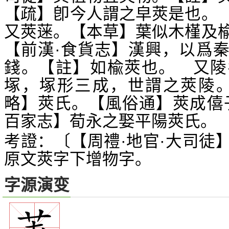
【疏】卽今人謂之皁莢是也。
又莢蒾。【本草】葉似木槿及
【前漢·食貨志】漢興，以爲
錢。【註】如楡莢也。 又陵
塚，塚形三成，世謂之莢陵。
略】莢氏。【風俗通】莢成僖
百家志】荀永之娶平陽莢氏。
考證：〔【周禮·地官·大司徒
原文莢字下增物字。
字源演变