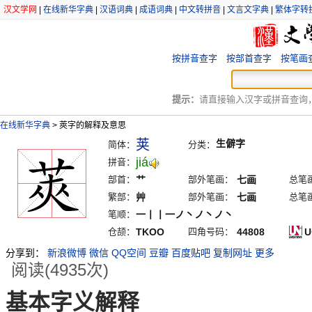
汉文学网
|
在线新华字典
|
汉语词典
|
成语词典
|
中文转拼音
|
文言文字典
|
繁体字转
按拼音查字
按部首查字
按笔画
提示：
请直接输入汉字或拼音查询，例
在线新华字典
>
莢字的解释及意思
荚
生僻字
简体：
分类：
jiá
拼音：
部首：
艹
部外笔画：
七画
总笔
繁部：
艸
部外笔画：
七画
总笔
笔顺：
一丨丨一ノ丶ノ丶ノ丶
仓颉：
TKOO
四角号码：
44808
U
分享到：
新浪微博
微信
QQ空间
豆瓣
百度贴吧
复制网址
更多
阅读(4935次)
基本字义解释