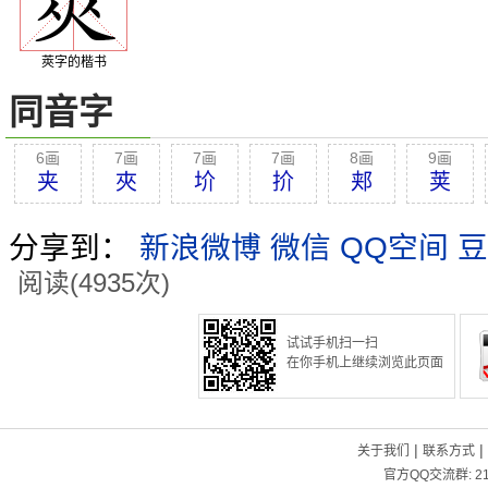
莢字的楷书
同音字
6画
7画
7画
7画
8画
9画
夹
夾
圿
扴
郏
荚
分享到：
新浪微博
微信
QQ空间
豆
阅读(4935次)
试试手机扫一扫
在你手机上继续浏览此页面
|
|
关于我们
联系方式
官方QQ交流群:
2