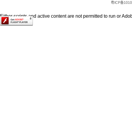
粤ICP备1010
Either scripts and active content are not permitted to run or Adob