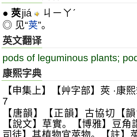
jiá
ㄐㄧㄚˊ
●
莢
◎ 见“
荚
”。
英文翻译
pods of leguminous plants; po
康熙字典
【申集上】【艸字部】莢 ·康熙
7
【唐韻】【正韻】古協切【韻
【說文】草實。【博雅】豆角謂
司徒】其植物宜莢物。【註】