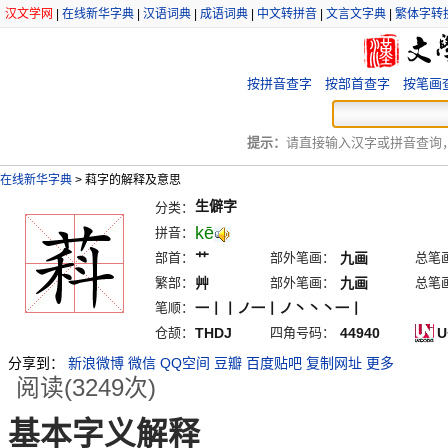
汉文学网
|
在线新华字典
|
汉语词典
|
成语词典
|
中文转拼音
|
文言文字典
|
繁体字转
按拼音查字
按部首查字
按笔画
提示：
请直接输入汉字或拼音查询，例
在线新华字典
>
萪字的解释及意思
生僻字
分类：
kē
拼音：
部首：
艹
部外笔画：
九画
总笔
繁部：
艸
部外笔画：
九画
总笔
笔顺：
一丨丨ノ一丨ノ丶丶丶一丨
仓颉：
THDJ
四角号码：
44940
U
分享到：
新浪微博
微信
QQ空间
豆瓣
百度贴吧
复制网址
更多
阅读(3249次)
基本字义解释