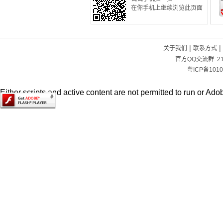
在你手机上继续浏览此页面
|
|
关于我们
联系方式
官方QQ交流群:
2
粤ICP备1010
Either scripts and active content are not permitted to run or Adob