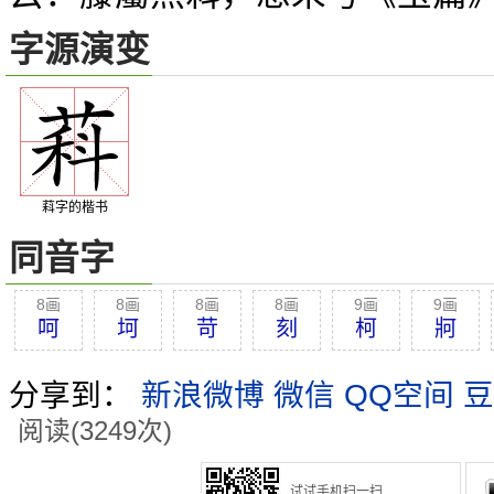
字源演变
萪字的楷书
同音字
8画
8画
8画
8画
9画
9画
呵
坷
苛
刻
柯
牁
分享到：
新浪微博
微信
QQ空间
豆
阅读(3249次)
试试手机扫一扫