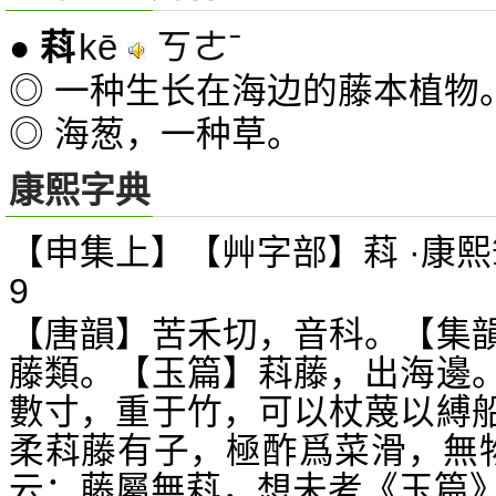
kē
ㄎㄜˉ
●
萪
◎ 一种生长在海边的藤本植物
◎ 海葱，一种草。
康熙字典
【申集上】【艸字部】萪 ·康熙
9
【唐韻】苦禾切，音科。【集
藤類。【玉篇】萪藤，出海邊
數寸，重于竹，可以杖蔑以縛
柔萪藤有子，極酢爲菜滑，無
云：藤屬無萪，想未考《玉篇