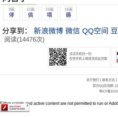
9画
12画
16画
16画
侾
傐
嚆
薅
分享到：
新浪微博
微信
QQ空间
豆
阅读(14476次)
试试手机扫一扫
在你手机上继续浏览此页面
|
|
关于我们
联系方式
官方QQ交流群:
2
粤ICP备1010
Either scripts and active content are not permitted to run or Adob