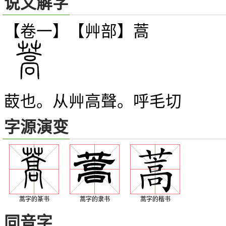
说文解字
【卷一】【艸部】
蒿
菣也。从艸高聲。呼毛切
字源演变
蒿字的篆书
蒿字的隶书
蒿字的楷书
同音字