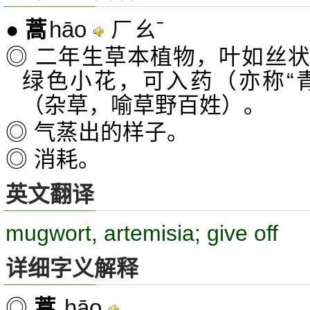
hāo
ㄏㄠˉ
●
蒿
◎ 二年生草本植物，叶如丝
绿色小花，可入药（亦称“青
（杂草，喻草野百姓）。
◎ 气蒸出的样子。
◎ 消耗。
英文翻译
mugwort, artemisia; give off
详细字义解释
hāo
◎
蒿