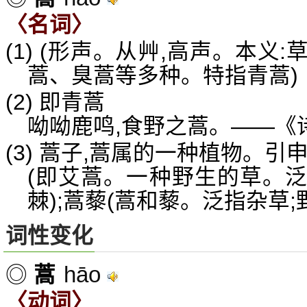
〈名词〉
(1) (形声。从艸,高声。本
蒿、臭蒿等多种。特指青蒿)
(2) 即青蒿
呦呦鹿鸣,食野之蒿。——《诗
(3) 蒿子,蒿属的一种植物。
(即艾蒿。一种野生的草。泛
棘);蒿藜(蒿和藜。泛指杂草;
词性变化
hāo
◎
蒿
〈动词〉