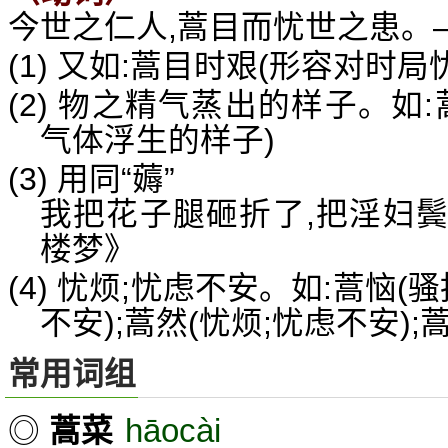
今世之仁人,蒿目而忧世之患。
(1) 又如:蒿目时艰(形容对时局
(2) 物之精气蒸出的样子。如:
气体浮生的样子)
(3) 用同“薅”
我把花子腿砸折了,把淫妇
楼梦》
(4) 忧烦;忧虑不安。如:蒿恼(骚
不安);蒿然(忧烦;忧虑不安);
常用词组
hāocài
◎
蒿菜