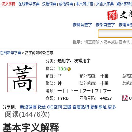
汉文学网
|
在线新华字典
|
汉语词典
|
成语词典
|
中文转拼音
|
文言文字典
|
繁体字转
按拼音查字
按部首查字
按笔画
提示：
请直接输入汉字或拼音查询，例
在线新华字典
>
蒿字的解释及意思
通用字、次常用字
分类：
hāo
拼音：
部首：
艹
部外笔画：
十画
总笔
繁部：
艸
部外笔画：
十画
总笔
笔顺：
一丨丨丶一丨フ一丨フ丨フ一
仓颉：
TYRB
四角号码：
44227
U
分享到：
新浪微博
微信
QQ空间
豆瓣
百度贴吧
复制网址
更多
阅读(14476次)
基本字义解释