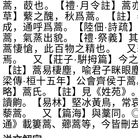
蒿，菣也。【禮·月令註】蒿
草】蘩之醜，秋爲蒿。【註】
成，通呼爲蒿。【陸佃·詩疏
蒿，氣蒸出貌。【禮·祭義】
蒿悽愴，此百物之精也。 又
焉。 又【莊子·騈拇篇】今
【註】蒿易棲塵，喩君子眯眼
梁傳·桓十五年】公會齊侯于蒿
略】蒿氏。【註】見《姓苑》
讀齁。【易林】堅冰黃鳥，常
藜蒿。 又【篇海】與藳同。
通》載簍蒿、薌蒿等，今皆刪