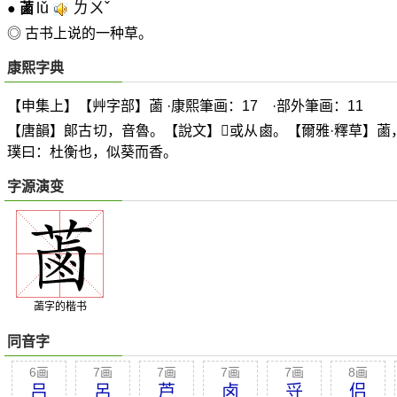
lǔ
ㄌㄨˇ
●
蓾
◎ 古书上说的一种草。
康熙字典
【申集上】【艸字部】蓾 ·康熙筆画：17 ·部外筆画：11
【唐韻】郞古切，音魯。【說文】
𧀦
或从鹵。【爾雅·釋草】
璞曰：杜衡也，似葵而香。
字源演变
蓾字的楷书
同音字
6画
7画
7画
7画
7画
8画
吕
呂
芦
卤
寽
侣