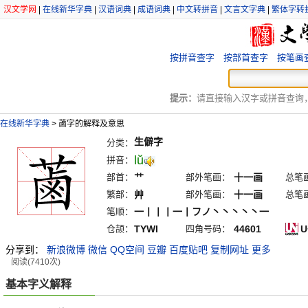
汉文学网
|
在线新华字典
|
汉语词典
|
成语词典
|
中文转拼音
|
文言文字典
|
繁体字转
按拼音查字
按部首查字
按笔画
提示：
请直接输入汉字或拼音查询，例
在线新华字典
>
蓾字的解释及意思
生僻字
分类：
lŭ
拼音：
部首：
艹
部外笔画：
十一画
总笔
繁部：
艸
部外笔画：
十一画
总笔
笔顺：
一丨丨丨一丨フノ丶丶丶丶丶一
仓颉：
TYWI
四角号码：
44601
U
分享到：
新浪微博
微信
QQ空间
豆瓣
百度贴吧
复制网址
更多
阅读(7410次)
基本字义解释