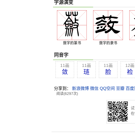
字源演变
蔹字的篆书
蔹字的隶书
同音字
11画
11画
11画
12画
敛
琏
脸
裣
分享到：
新浪微博
微信
QQ空间
豆瓣
百度
阅读(6297次)
试
在