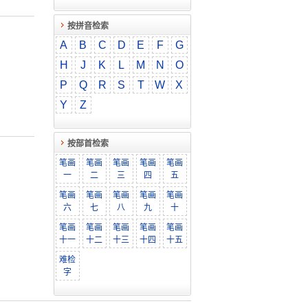
按拼音检索
A
B
C
D
E
F
G
H
J
K
L
M
N
O
P
Q
R
S
T
W
X
Y
Z
按部首检索
笔画
笔画
笔画
笔画
笔画
一
二
三
四
五
笔画
笔画
笔画
笔画
笔画
六
七
八
九
十
笔画
笔画
笔画
笔画
笔画
十一
十二
十三
十四
十五
难检
字