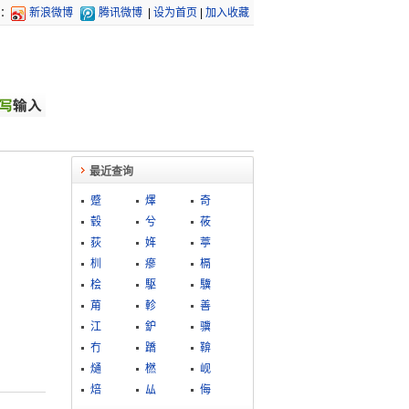
：
新浪微博
腾讯微博
|
设为首页
|
加入收藏
最近查询
蹙
燡
奇
毂
兮
莜
荻
姩
葶
杊
瘮
槅
桧
駆
驥
苚
軫
善
江
鈩
骥
冇
蹻
鞥
熥
橪
岘
焙
厸
侮