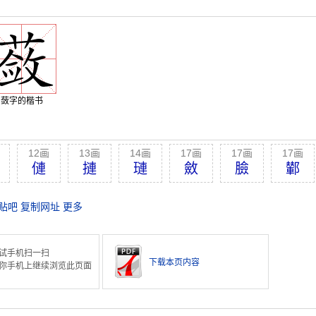
蔹字的楷书
12画
13画
14画
17画
17画
17画
僆
摙
璉
斂
臉
鄻
贴吧
复制网址
更多
试手机扫一扫
下载本页内容
你手机上继续浏览此页面