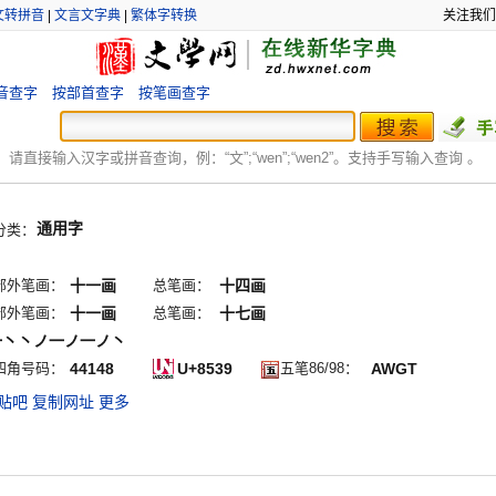
文转拼音
|
文言文字典
|
繁体字转换
关注我们
音查字
按部首查字
按笔画查字
：
请直接输入汉字或拼音查询，例：“文”;“
wen
”;“
wen2
”。支持手写输入查询 。
通用字
分类：
部外笔画：
十一画
总笔画：
十四画
部外笔画：
十一画
总笔画：
十七画
一丶丶ノ一ノ一ノ丶
四角号码：
44148
U+8539
五笔86/98：
AWGT
贴吧
复制网址
更多