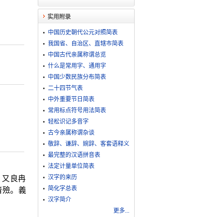
实用附录
中国历史朝代公元对照简表
我国省、自治区、直辖市简表
中国古代亲属称谓总览
什么是常用字、通用字
中国少数民族分布简表
二十四节气表
中外重要节日简表
常用标点符号用法简表
轻松识记多音字
古今亲属称谓杂谈
敬​辞​、​谦​辞​、​婉​辞​、​客​套​语​释​义
最完整的汉语拼音表
法定计量单位简表
汉字的来历
 又良冉
简化字总表
音殮。義
汉字简介
更多...