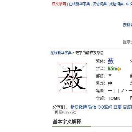
汉文学网
|
在线新华字典
|
汉语词典
|
成语词典
|
中
按拼
提示
在线新华字典
>
蔹字的解释及意思
蘞
繁体：
liăn
拼音：
部首：
艹
繁部：
艸
笔顺：
一丨丨ノ丶
仓颉：
TOMK
分享到：
新浪微博
微信
QQ空间
豆瓣
百度
阅读(6297次)
基本字义解释