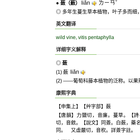
liǎn
ㄌㄧㄢˇ
●
蔹
（蘞）
◎ 多年生蔓生草本植物，叶子多而细
英文翻译
wild vine, vitis pentaphylla
详细字义解释
◎
蔹
liǎn
(1) 蘞
(2) ——葡萄科藤本植物的泛称。以
康熙字典
【申集上】【艸字部】蘞
【唐韻】力鹽切，音廉。蔓草。【詩
切，音斂。【說文】同薟。白蘞，藥
同。 又虛嚴切，音杴。詳薟字註。