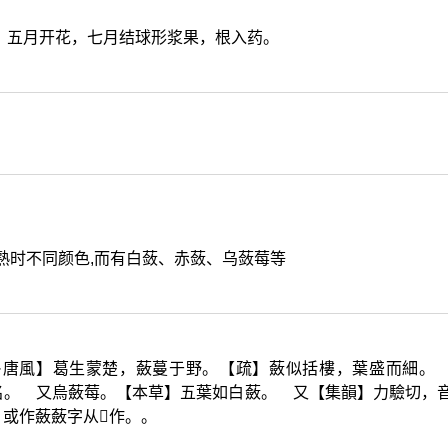
，五月开花，七月结球形浆果，根入药。
果熟时不同颜色,而有白蔹、赤蔹、乌蔹莓等
·唐風】葛生蒙楚，蘞蔓于野。【疏】蘞似括樓，葉盛而細。
名。 又烏蘞莓。【本草】五葉如白蘞。 又【集韻】力驗切，
 或作蘞蘞字从
𣫍
作。。