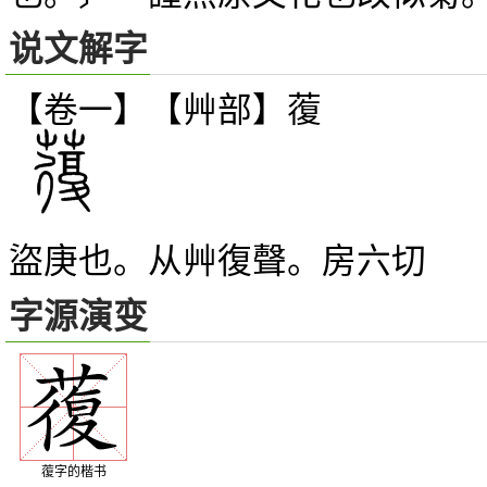
说文解字
【卷一】【艸部】
蕧
盜庚也。从艸復聲。房六切
字源演变
蕧字的楷书