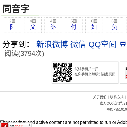
同音字
2画
4画
4画
5画
6画
6画
阝
父
讣
付
妇
负
分享到：
新浪微博
微信
QQ空间
豆
阅读(3794次)
试试手机扫一扫
在你手机上继续浏览此页面
|
|
关于我们
联系方式
官方QQ交流群:
2
粤ICP备1010
Either scripts and active content are not permitted to run or Adob