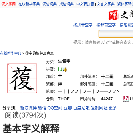
汉文学网
|
在线新华字典
|
汉语词典
|
成语词典
|
中文转拼音
|
文言文字典
|
繁体字转
按拼音查字
按部首查字
按笔画
提示：
请直接输入汉字或拼音查询，例
在线新华字典
>
蕧字的解释及意思
生僻字
分类：
fù
拼音：
部首：
艹
部外笔画：
十二画
总笔
繁部：
艸
部外笔画：
十二画
总笔
笔顺：
一丨丨ノノ丨ノ一丨フ一一ノフ丶
仓颉：
THOE
四角号码：
44247
U
分享到：
新浪微博
微信
QQ空间
豆瓣
百度贴吧
复制网址
更多
阅读(3794次)
基本字义解释