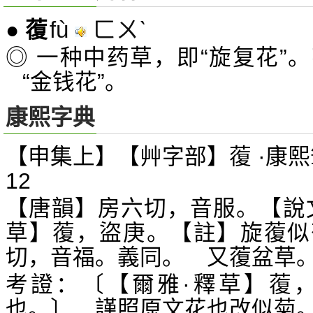
fù
ㄈㄨˋ
●
蕧
◎ 一种中药草，即“旋复花”
“金钱花”。
康熙字典
【申集上】【艸字部】蕧 ·康熙
12
【唐韻】房六切，音服。【說
草】蕧，盜庚。【註】旋蕧似
切，音福。義同。 又蕧盆草
考證：〔【爾雅·釋草】蕧
也。〕 謹照原文花也改似菊