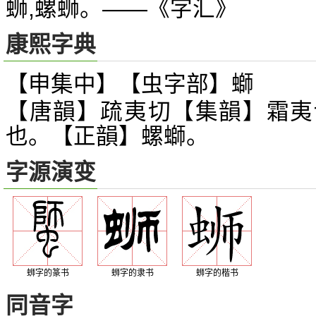
蛳,螺蛳。——《字汇》
康熙字典
【申集中】【虫字部】螄
【唐韻】疏夷切【集韻】霜夷
也。【正韻】螺螄。
字源演变
蛳字的篆书
蛳字的隶书
蛳字的楷书
同音字