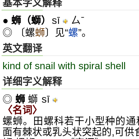
基本字义解释
sī
ㄙˉ
●
蛳
（螄）
◎ 〔螺
蛳
〕见“
螺
”。
英文翻译
kind of snail with spiral shell
详细字义解释
sī
◎
蛳
螄
〈名词〉
螺蛳。田螺科若干小型种的通
面有棘状或乳头状突起的,可供