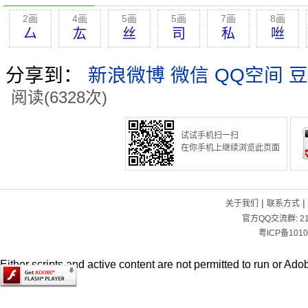
2画
4画
5画
5画
7画
8画
厶
厷
丝
司
私
咝
分享到：
新浪微博
微信
QQ空间
豆
阅读(6328次)
试试手机扫一扫
在你手机上继续浏览此页面
|
|
关于我们
联系方式
官方QQ交流群:
2
粤ICP备1010
Either scripts and active content are not permitted to run or Adob