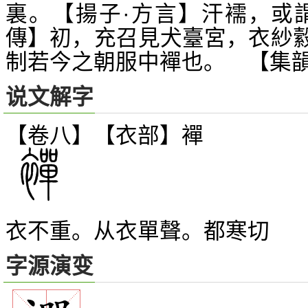
裏。【揚子·方言】汗襦，或
傳】初，充召見犬臺宮，衣紗
制若今之朝服中襌也。 【集
说文解字
【卷八】【衣部】
襌
衣不重。从衣單聲。都寒切
字源演变