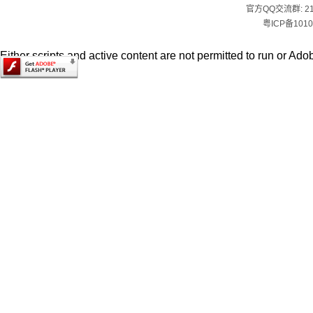
官方QQ交流群:
2
粤ICP备1010
Either scripts and active content are not permitted to run or Adob