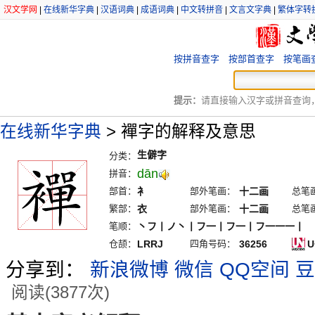
汉文学网
|
在线新华字典
|
汉语词典
|
成语词典
|
中文转拼音
|
文言文字典
|
繁体字转
按拼音查字
按部首查字
按笔画
提示：
请直接输入汉字或拼音查询，例
在线新华字典
>
襌字的解释及意思
生僻字
分类：
dān
拼音：
部首：
衤
部外笔画：
十二画
总笔
繁部：
衣
部外笔画：
十二画
总笔
笔顺：
丶フ丨ノ丶丨フ一丨フ一丨フ一一一丨
仓颉：
LRRJ
四角号码：
36256
U
分享到：
新浪微博
微信
QQ空间
豆
阅读(3877次)