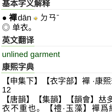
基本字义解释
dān
ㄉㄢˉ
●
襌
◎ 单衣。
英文翻译
unlined garment
康熙字典
【申集下】【衣字部】襌 ·康熙
12
【唐韻】【集韻】【韻會】
𠀤
衣不重也。【禮·玉藻】襌爲