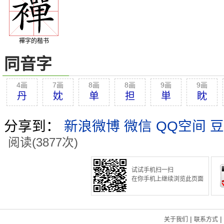
襌字的楷书
同音字
4画
7画
8画
8画
9画
9画
丹
妉
单
担
単
眈
分享到：
新浪微博
微信
QQ空间
豆
阅读(3877次)
试试手机扫一扫
在你手机上继续浏览此页面
|
|
关于我们
联系方式