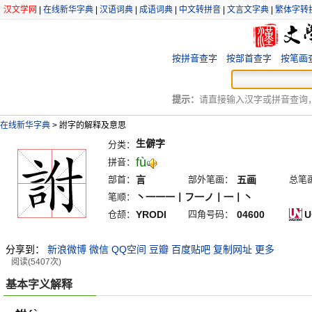
汉文学网
|
在线新华字典
|
汉语词典
|
成语词典
|
中文转拼音
|
文言文字典
|
繁体字转
按拼音查字
按部首查字
按笔画
提示：
请直接输入汉字或拼音查询，例
在线新华字典
>
詂字的解释及意思
生僻字
分类：
fù
拼音：
部首：
言
部外笔画：
五画
总笔
笔顺：
丶一一一丨フ一ノ丨一丨丶
仓颉：
YRODI
四角号码：
04600
U
分享到：
新浪微博
微信
QQ空间
豆瓣
百度贴吧
复制网址
更多
阅读(5407次)
基本字义解释