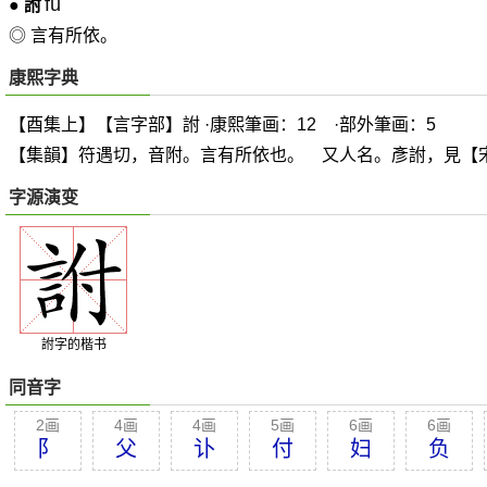
fù
●
詂
◎ 言有所依。
康熙字典
【酉集上】【言字部】詂 ·康熙筆画：12 ·部外筆画：5
【集韻】符遇切，音附。言有所依也。 又人名。彥詂，見【
字源演变
詂字的楷书
同音字
2画
4画
4画
5画
6画
6画
阝
父
讣
付
妇
负