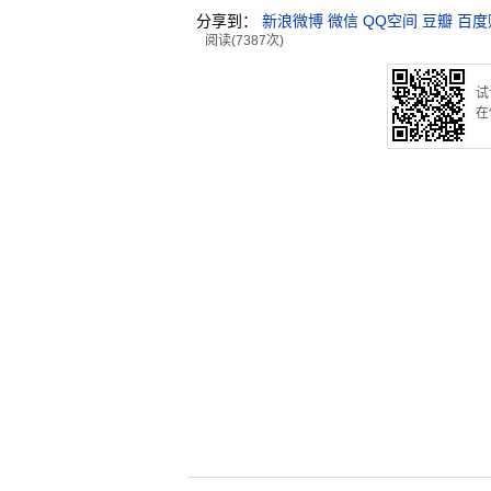
分享到：
新浪微博
微信
QQ空间
豆瓣
百度
阅读(7387次)
试
在