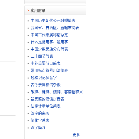
实用附录
中国历史朝代公元对照简表
我国省、自治区、直辖市简表
中国古代亲属称谓总览
什么是常用字、通用字
中国少数民族分布简表
二十四节气表
中外重要节日简表
常用标点符号用法简表
轻松识记多音字
古今亲属称谓杂谈
敬​辞​、​谦​辞​、​婉​辞​、​客​套​语​释​义
最完整的汉语拼音表
法定计量单位简表
汉字的来历
简化字总表
汉字简介
更多...