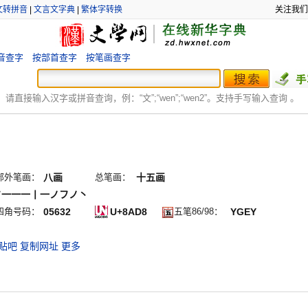
文转拼音
|
文言文字典
|
繁体字转换
关注我们
音查字
按部首查字
按笔画查字
：
请直接输入汉字或拼音查询，例：“文”;“
wen
”;“
wen2
”。支持手写输入查询 。
部外笔画：
八画
总笔画：
十五画
フ一一一丨一ノフノ丶
四角号码：
05632
U+8AD8
五笔86/98：
YGEY
贴吧
复制网址
更多