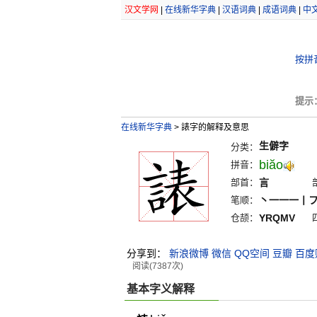
汉文学网
|
在线新华字典
|
汉语词典
|
成语词典
|
中
按拼
提示
在线新华字典
>
諘字的解释及意思
生僻字
分类：
biăo
拼音：
部首：
言
笔顺：
丶一一一丨
仓颉：
YRQMV
分享到：
新浪微博
微信
QQ空间
豆瓣
百度
阅读(7387次)
基本字义解释