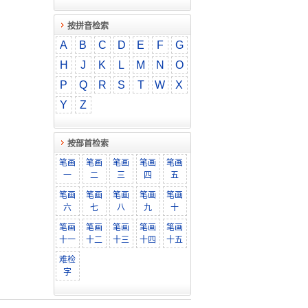
按拼音检索
A
B
C
D
E
F
G
H
J
K
L
M
N
O
P
Q
R
S
T
W
X
Y
Z
按部首检索
笔画
笔画
笔画
笔画
笔画
一
二
三
四
五
笔画
笔画
笔画
笔画
笔画
六
七
八
九
十
笔画
笔画
笔画
笔画
笔画
十一
十二
十三
十四
十五
难检
字