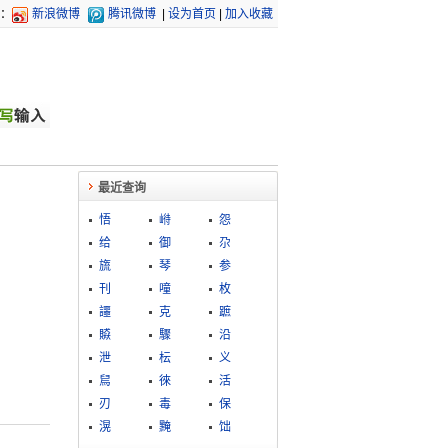
：
新浪微博
腾讯微博
|
设为首页
|
加入收藏
最近查询
悟
崻
怨
给
御
尕
旒
琴
参
刊
噇
枚
讍
克
蹠
贆
驟
沿
泄
枟
义
舃
徠
活
刃
毒
保
滉
黤
饳