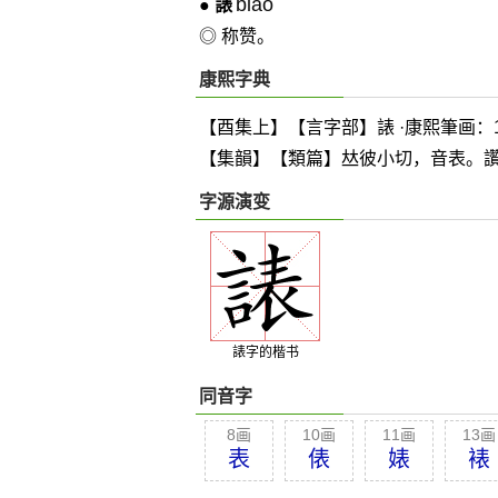
biǎo
●
諘
◎ 称赞。
康熙字典
【酉集上】【言字部】諘 ·康熙筆画：1
【集韻】【類篇】
𠀤
彼小切，音表。讚
字源演变
諘字的楷书
同音字
8画
10画
11画
13画
表
俵
婊
裱