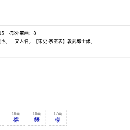
5 ·部外筆画：8
也。 又人名。【宋史·宗室表】敦武郞士諘。
16画
16画
17画
褾
錶
檦