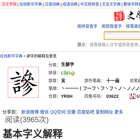
汉文学网
|
在线新华字典
|
汉语词典
|
成语词典
|
中文转拼音
|
文言文字典
|
繁体字转
按拼音查字
按部首查字
按笔画
提示：
请直接输入汉字或拼音查询，例
在线新华字典
>
謲字的解释及意思
生僻字
分类：
cān
拼音：
部首：
言
部外笔画：
十一画
总笔
笔顺：
丶一一一丨フ一フ丶フ丶フ丶ノ丶ノノノ
仓颉：
YRIIH
四角号码：
03622
U
分享到：
新浪微博
微信
QQ空间
豆瓣
百度贴吧
复制网址
更多
阅读(3965次)
基本字义解释