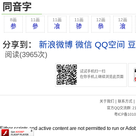
同音字
8画
11画
11画
11画
12画
12画
参
參
飡
骖
叅
湌
分享到：
新浪微博
微信
QQ空间
豆
阅读(3965次)
试试手机扫一扫
在你手机上继续浏览此页面
|
|
关于我们
联系方式
官方QQ交流群:
2
粤ICP备1010
Either scripts and active content are not permitted to run or Adob