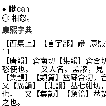
càn
●
謲
◎ 相怒。
康熙字典
【酉集上】【言字部】謲 ·康熙
11
【唐韻】倉南切【集韻】倉含
怒使也。 又人名。孟謲，見
【集韻】【類篇】
蘇含切，
𠀤
又【廣韻】【集韻】
七紺切
𠀤
也。 又【集韻】【類篇】
𠀤
之也。