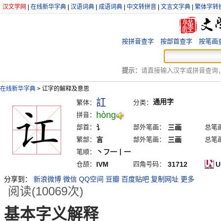
汉文学网
|
在线新华字典
|
汉语词典
|
成语词典
|
中文转拼音
|
文言文字典
|
繁体字转
按拼音查字
按部首查字
按笔画
提示：
请直接输入汉字或拼音查询，例
在线新华字典
>
讧字的解释及意思
訌
通用字
繁体：
分类：
hòng
拼音：
部首：
讠
部外笔画：
三画
总笔
繁部：
言
部外笔画：
三画
总笔
笔顺：
丶フ一丨一
仓颉：
IVM
四角号码：
31712
U
分享到：
新浪微博
微信
QQ空间
豆瓣
百度贴吧
复制网址
更多
阅读(10069次)
基本字义解释