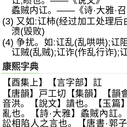
讧,瞆也。——《说文》
蟊贼内讧。——《诗·大雅·
(3) 又如:讧柿(经过加工处理
溃(毁败)
(4) 争扰。如:讧乱(乱哄哄);
讧贼(乱贼);讧诈(作乱行诈);
康熙字典
【酉集上】【言字部】訌
【唐韻】戸工切【集韻】【韻
音洪。【說文】
也。【玉篇
䜋
亂也。【詩·大雅】蟊賊內訌
訟相陷人之言也。【唐書·郭