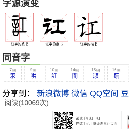
字源演变
讧字的篆书
讧字的隶书
讧字的楷书
同音字
7画
9画
10画
14画
15画
16画
汞
哄
訌
閧
澒
蕻
分享到：
新浪微博
微信
QQ空间
豆
阅读(10069次)
试试手机扫一扫
在你手机上继续浏览此页面