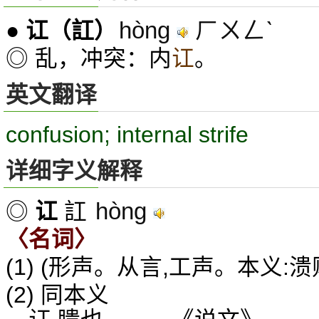
hòng
ㄏㄨㄥˋ
●
讧
（訌）
◎ 乱，冲突：内
讧
。
英文翻译
confusion; internal strife
详细字义解释
hòng
◎
讧
訌
〈名词〉
(1) (形声。从言,工声。本义:溃
(2) 同本义