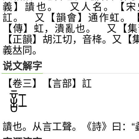
義】
也。 又人名。【宋
䜋
訌。 又【韻會】通作虹。【
【傳】虹，潰亂也。 又【集
【正韻】胡江切，音栙。又【
義
同。
𠀤
说文解字
【卷三】【言部】
訌
也。从言工聲。《詩》曰：“
䜋