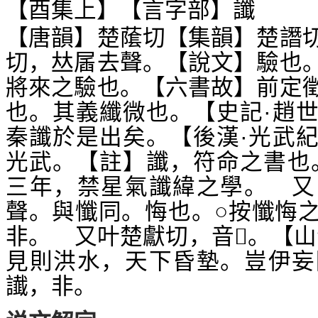
【酉集上】【言字部】讖
【唐韻】楚
切【集韻】楚譖
䕃
切，
去聲。【說文】驗也
𠀤
㞚
將來之驗也。【六書故】前定
也。其義纖微也。【史記·趙
秦讖於是出矣。【後漢·光武
光武。【註】讖，符命之書也
三年，禁星氣讖緯之學。 又
聲。與懺同。悔也。○按懺悔
非。 又叶楚獻切，音
。【山
𣀔
見則洪水，天下昏墊。豈伊妄
，非。
䜟