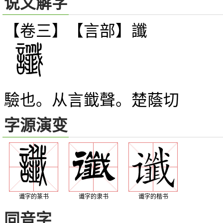
说文解字
【卷三】【言部】
讖
驗也。从言韱聲。楚蔭切
字源演变
谶字的篆书
谶字的隶书
谶字的楷书
同音字