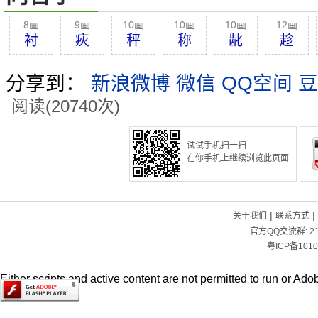
8画
9画
10画
10画
10画
12画
衬
疢
秤
称
龀
趁
分享到：
新浪微博
微信
QQ空间
豆
阅读(20740次)
试试手机扫一扫
在你手机上继续浏览此页面
|
|
关于我们
联系方式
官方QQ交流群:
2
粤ICP备1010
Either scripts and active content are not permitted to run or Adob