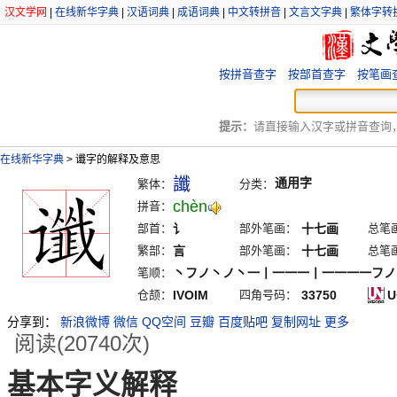
汉文学网
|
在线新华字典
|
汉语词典
|
成语词典
|
中文转拼音
|
文言文字典
|
繁体字转
按拼音查字
按部首查字
按笔画
提示：
请直接输入汉字或拼音查询，例
在线新华字典
>
谶字的解释及意思
讖
通用字
繁体：
分类：
chèn
拼音：
部首：
讠
部外笔画：
十七画
总笔
繁部：
言
部外笔画：
十七画
总笔
笔顺：
丶フノ丶ノ丶一丨一一一丨一一一一フノ
仓颉：
IVOIM
四角号码：
33750
U
分享到：
新浪微博
微信
QQ空间
豆瓣
百度贴吧
复制网址
更多
阅读(20740次)
基本字义解释