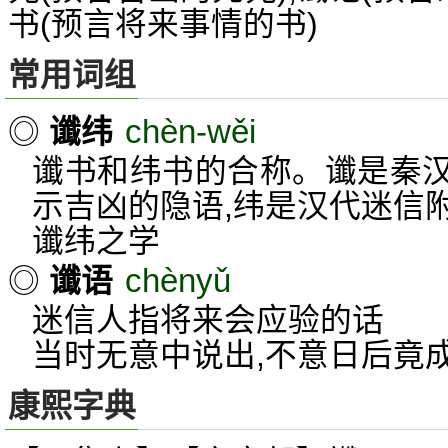
书(预言将来事情的书)
常用词组
chèn-wěi
◎
谶纬
谶书和纬书的合称。谶是秦
示吉凶的隐语,纬是汉代迷信
谶纬之学
chènyǔ
◎
谶语
迷信人指将来会应验的话
当时无意中说出,不意日后竟
康熙字典