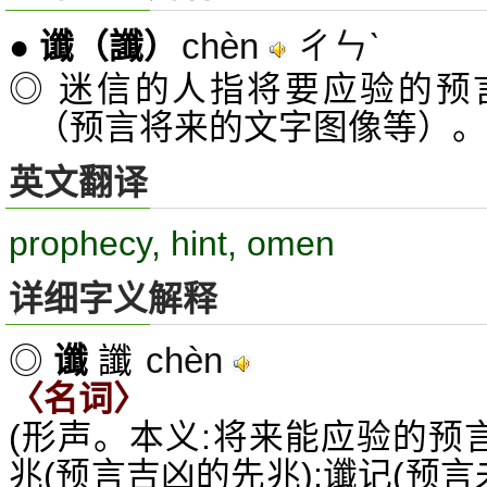
chèn
ㄔㄣˋ
●
谶
（讖）
◎ 迷信的人指将要应验的预
（预言将来的文字图像等）。
英文翻译
prophecy, hint, omen
详细字义解释
chèn
◎
谶
讖
〈名词〉
(形声。本义:将来能应验的预
兆(预言吉凶的先兆);谶记(预