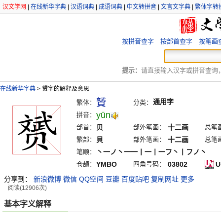
汉文学网
|
在线新华字典
|
汉语词典
|
成语词典
|
中文转拼音
|
文言文字典
|
繁体字转
按拼音查字
按部首查字
按笔画
提示：
请直接输入汉字或拼音查询，例
在线新华字典
>
赟字的解释及意思
贇
通用字
繁体：
分类：
yūn
拼音：
部首：
贝
部外笔画：
十二画
总笔
繁部：
貝
部外笔画：
十二画
总笔
笔顺：
丶一ノ丶一一丨一丨一フ丶丨フノ丶
仓颉：
YMBO
四角号码：
03802
U
分享到：
新浪微博
微信
QQ空间
豆瓣
百度贴吧
复制网址
更多
阅读(12906次)
基本字义解释