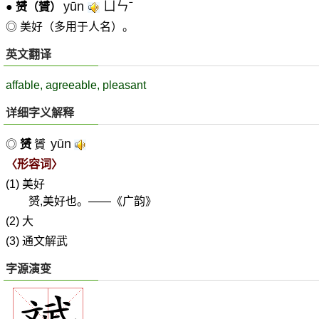
yūn
ㄩㄣˉ
●
赟
（贇）
◎ 美好（多用于人名）。
英文翻译
affable, agreeable, pleasant
详细字义解释
yūn
◎
赟
贇
〈形容词〉
(1) 美好
赟,美好也。——《广韵》
(2) 大
(3) 通文解武
字源演变