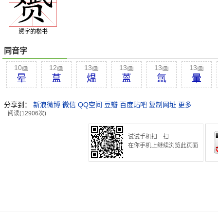
赟字的楷书
同音字
10画
12画
13画
13画
13画
13画
晕
蒀
煴
蒕
氲
暈
分享到：
新浪微博
微信
QQ空间
豆瓣
百度贴吧
复制网址
更多
阅读(12906次)
试试手机扫一扫
在你手机上继续浏览此页面