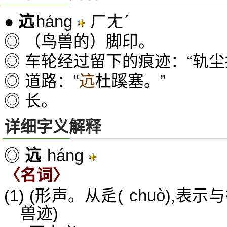
háng
ㄏㄤˊ
●
迒
◎ （鸟兽的）脚印。
◎ 车轮经过留下的痕迹：“轨尘
◎ 道路：“
迒
杜蹊塞。”
◎ 长。
详细字义解释
háng
◎
迒
〈名词〉
chuò
(1) (形声。从辵(
),表示
兽迹)