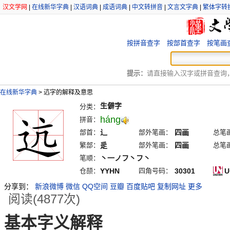
汉文学网
|
在线新华字典
|
汉语词典
|
成语词典
|
中文转拼音
|
文言文字典
|
繁体字转
按拼音查字
按部首查字
按笔画
提示：
请直接输入汉字或拼音查询，例
在线新华字典
>
迒字的解释及意思
生僻字
分类：
háng
拼音：
部首：
辶
部外笔画：
四画
总笔
繁部：
辵
部外笔画：
四画
总笔
笔顺：
丶一ノフ丶フ丶
仓颉：
YYHN
四角号码：
30301
U
分享到：
新浪微博
微信
QQ空间
豆瓣
百度贴吧
复制网址
更多
阅读(4877次)
基本字义解释