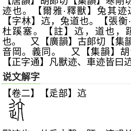
【唐韻】胡郞切【集韻】寒剛
迹也。【爾雅·釋獸】兔其迹
【字林】迒，兔道也。【張衡
杜蹊塞。【註】迒，道也，
也。 又【廣韻】古郞切【集
音岡。義同。 又【集韻】胡
【正字通】凡獸迹、車迹皆曰
说文解字
【卷二】【辵部】
迒