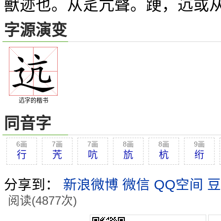
獸迹也。从辵亢聲。
，迒或
𨁈
字源演变
迒字的楷书
同音字
6画
7画
7画
8画
8画
9画
行
苀
吭
斻
杭
绗
分享到：
新浪微博
微信
QQ空间
豆
阅读(4877次)