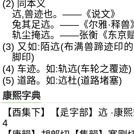
(2) 同本义
迒,兽迹也。——《说文》
兔其足迒。——《尔雅·释兽
轨尘掩迒。——张衡《东京
(3) 又如:陌迒(布满兽蹄迹印
脚印)
(4) 车迹。如:轨迒(车轮之覆迹)
(5) 道路。如:迒杜(道路堵塞)
康熙字典
【酉集下】【辵字部】迒 ·康熙
4