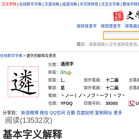
汉文学网
|
在线新华字典
|
汉语词典
|
成语词典
|
中文转拼音
|
文言文字典
|
繁体字转
按拼音查字
按部首查字
按笔画
提示：
请直接输入汉字或拼音查询，例
在线新华字典
>
遴字的解释及意思
通用字
分类：
lín
拼音：
部首：
辶
部外笔画：
十二画
总笔
繁部：
辵
部外笔画：
十二画
总笔
笔顺：
丶ノ一丨ノ丶ノフ丶一フ丨丶フ丶
仓颉：
YFDQ
四角号码：
39305
U
分享到：
新浪微博
微信
QQ空间
豆瓣
百度贴吧
复制网址
更多
阅读(13532次)
基本字义解释