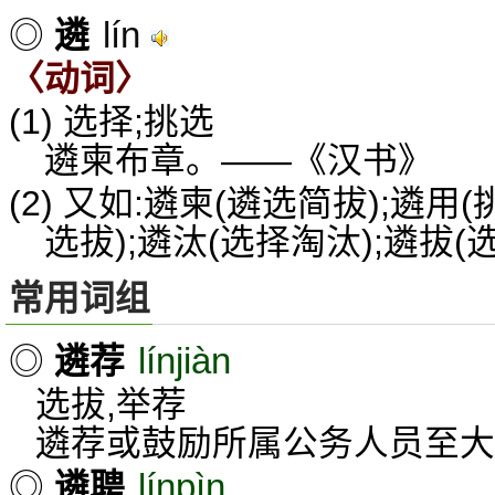
lín
◎
遴
〈动词〉
(1) 选择;挑选
遴柬布章。——《汉书》
(2) 又如:遴柬(遴选简拔);遴用
选拔);遴汰(选择淘汰);遴拔(
常用词组
línjiàn
◎
遴荐
选拔,举荐
遴荐或鼓励所属公务人员至大
línpìn
◎
遴聘