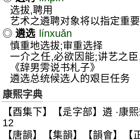
选拔,聘用
艺术之遴聘对象将以指定重要
línxuǎn
◎
遴选
慎重地选拔;审重选择
一介之任,必欲因能;讲艺之
《辞男雱说书札子》
遴选总统候选人的艰巨任务
康熙字典
【酉集下】【辵字部】遴 ·康熙
12
【唐韻】【集韻】【韻會】【