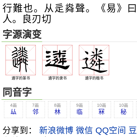
行難也。从辵
聲。《易》曰
㷠
人。良刃切
字源演变
遴字的篆书
遴字的隶书
遴字的楷书
同音字
4画
7画
8画
9画
10画
10画
厸
邻
林
临
冧
秘
分享到：
新浪微博
微信
QQ空间
豆