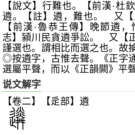
【說文】行難也。【前漢·杜
遴。【註】遴，難也。 又【
【前漢·魯恭王傳】晚節遴，
志】潁川民貪遴爭訟。 又【
謹選也。謂相比而選之也。故
◎按遴字，古惟去聲。《正字
選屬平聲，而以《正韻闕》平
说文解字
【卷二】【辵部】
遴