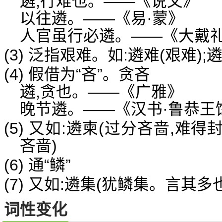
遴,行难也。——《说文》
以往遴。——《易·蒙》
人官虽行必遴。——《大戴礼
(3) 泛指艰难。如:遴难(艰难);
(4) 假借为“吝”。贪吝
遴,贪也。——《广雅》
晚节遴。——《汉书·鲁恭王馀
(5) 又如:遴柬(过分吝啬,难得封
吝啬)
(6) 通“鳞”
(7) 又如:遴集(犹鳞集。言其多也
词性变化