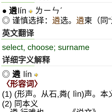
lín
ㄌㄧㄣˊ
●
遴
◎ 谨慎选择：
遴
选。
遴
柬（同“
英文翻译
select, choose; surname
详细字义解释
lín
◎
遴
〈形容词〉
lìn
(1) (形声。从石,粦(
)声。本
(2) 同本义