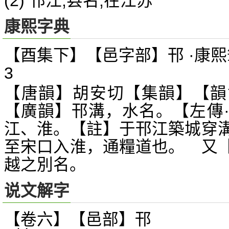
(2) 邗江,县名,在江苏
康熙字典
【酉集下】【邑字部】邗 ·康熙
3
【唐韻】胡安切【集韻】【韻
【廣韻】邗溝，水名。【左傳
江、淮。【註】于邗江築城穿
至宋口入淮，通糧道也。 又
越之別名。
说文解字
【卷六】【邑部】
邗