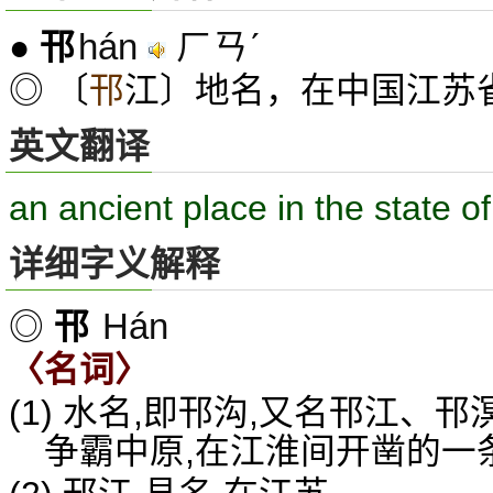
hán
ㄏㄢˊ
●
邗
◎ 〔
邗
江〕地名，在中国江苏
英文翻译
an ancient place in the state o
详细字义解释
Hán
◎
邗
〈名词〉
(1) 水名,即邗沟,又名邗江
争霸中原,在江淮间开凿的一