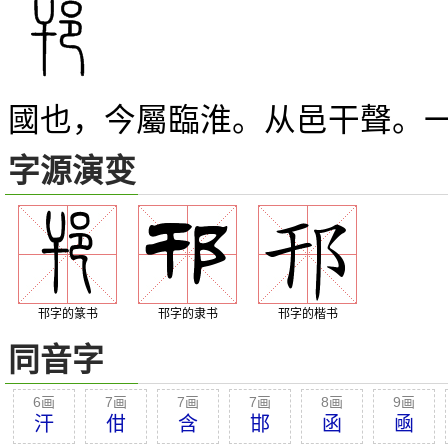
國也，今屬臨淮。从邑干聲。
字源演变
邗字的篆书
邗字的隶书
邗字的楷书
同音字
6画
7画
7画
7画
8画
9画
汗
佄
含
邯
函
凾