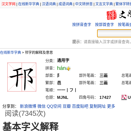
汉文学网
|
在线新华字典
|
汉语词典
|
成语词典
|
中文转拼音
|
文言文字典
|
繁体字转
按拼音查字
按部首查字
按笔画
提示：
请直接输入汉字或拼音查询，例
在线新华字典
>
邗字的解释及意思
通用字
分类：
hán
拼音：
部首：
阝
部外笔画：
三画
总笔
繁部：
邑
部外笔画：
三画
总笔
笔顺：
一一丨フ丨
仓颉：
MJNL
四角号码：
17427
U
分享到：
新浪微博
微信
QQ空间
豆瓣
百度贴吧
复制网址
更多
阅读(7345次)
基本字义解释