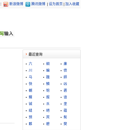
：
新浪微博
腾讯微博
|
设为首页
|
加入收藏
最近查询
六
綗
亷
川
蝙
偾
马
躐
師
快
鱝
凶
樾
铇
砻
鰋
报
谙
铖
乑
垄
縫
絕
蕴
预
宾
髵
夥
碧
樊