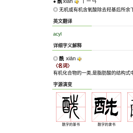
xiān
ㄒㄧㄢˉ
●
酰
◎ 无机或有机含氧酸除去羟基后所余下
英文翻译
acyl
详细字义解释
xiān
◎
酰
〈名词〉
有机化合物的一类,是脂肪酸的结构式中除
字源演变
酰字的篆书
酰字的隶书