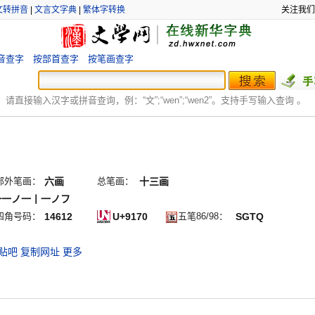
文转拼音
|
文言文字典
|
繁体字转换
关注我们
音查字
按部首查字
按笔画查字
：
请直接输入汉字或拼音查询，例：“文”;“
wen
”;“
wen2
”。支持手写输入查询 。
部外笔画：
六画
总笔画：
十三画
一一ノ一丨一ノフ
四角号码：
14612
U+9170
五笔86/98：
SGTQ
贴吧
复制网址
更多