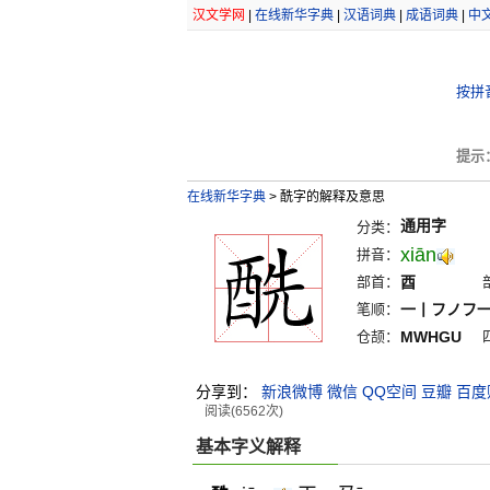
汉文学网
|
在线新华字典
|
汉语词典
|
成语词典
|
中
按拼
提示
在线新华字典
>
酰字的解释及意思
通用字
分类：
xiān
拼音：
部首：
酉
笔顺：
一丨フノフ
仓颉：
MWHGU
分享到：
新浪微博
微信
QQ空间
豆瓣
百度
阅读(6562次)
基本字义解释