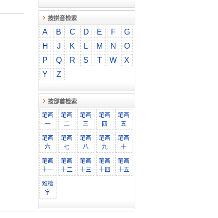
按拼音检索
A
B
C
D
E
F
G
H
J
K
L
M
N
O
P
Q
R
S
T
W
X
Y
Z
按部首检索
笔画
笔画
笔画
笔画
笔画
一
二
三
四
五
笔画
笔画
笔画
笔画
笔画
六
七
八
九
十
笔画
笔画
笔画
笔画
笔画
十一
十二
十三
十四
十五
难检
字