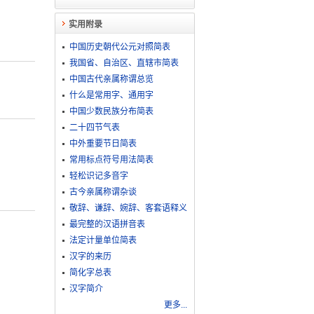
实用附录
中国历史朝代公元对照简表
我国省、自治区、直辖市简表
中国古代亲属称谓总览
什么是常用字、通用字
中国少数民族分布简表
二十四节气表
中外重要节日简表
常用标点符号用法简表
轻松识记多音字
古今亲属称谓杂谈
敬​辞​、​谦​辞​、​婉​辞​、​客​套​语​释​义
最完整的汉语拼音表
法定计量单位简表
汉字的来历
简化字总表
汉字简介
更多...