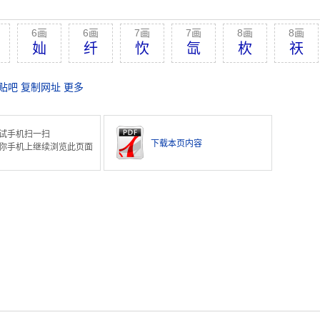
6画
6画
7画
7画
8画
8画
奾
纤
忺
氙
杴
祆
贴吧
复制网址
更多
试手机扫一扫
下载本页内容
你手机上继续浏览此页面