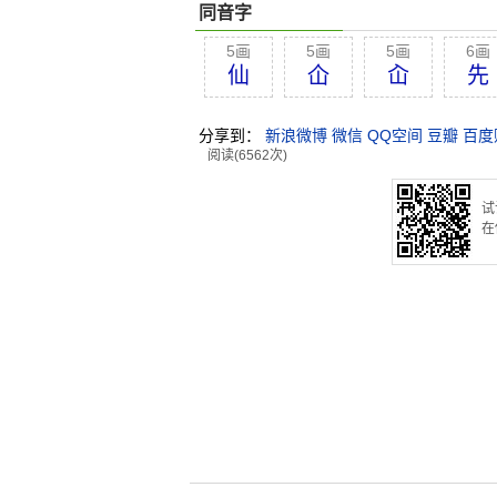
同音字
5画
5画
5画
6画
仙
仚
屳
先
分享到：
新浪微博
微信
QQ空间
豆瓣
百度
阅读(6562次)
试
在