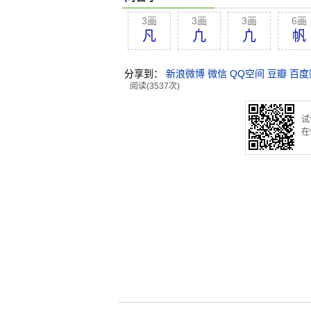
3画
3画
3画
6画
凡
凢
凣
帆
分享到：
新浪微博
微信
QQ空间
豆瓣
百度
阅读(3537次)
试
在