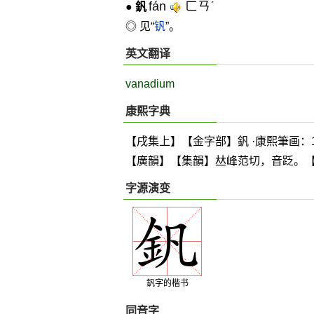
fán
ㄈㄢˊ
●
釩
◎ 见“
钒
”。
英文翻译
vanadium
康熙字典
【戌集上】【金字部】釩 ·康熙筆画：1
【廣韻】【集韻】
𠀤
峰范切，音
䟪
。
字源演变
釩字的楷书
同音字