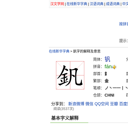
汉文学网
|
在线新华字典
|
汉语词典
|
成语词典
|
中
按拼
提示
在线新华字典
>
釩字的解释及意思
钒
简体：
fán
拼音：
部首：
釒
繁部：
金
笔顺：
ノ丶一一丨
仓颉：
CHNI
分享到：
新浪微博
微信
QQ空间
豆瓣
百度
阅读(3537次)
基本字义解释