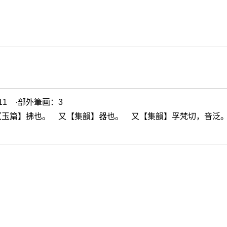
1 ·部外筆画：3
【玉篇】拂也。 又【集韻】器也。 又【集韻】孚梵切，音泛