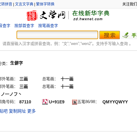
文转拼音
|
文言文字典
|
繁体字转换
关注我们
音查字
按部首查字
按笔画查字
：
请直接输入汉字或拼音查询，例：“文”;“
wen
”;“
wen2
”。支持手写输入查询 。
生僻字
分类：
部外笔画：
三画
总笔画：
十一画
部外笔画：
三画
总笔画：
十一画
丶ノ一ノフ丶
四角号码：
87110
U+91E9
五笔86/98：
QMYYQWYY
贴吧
复制网址
更多