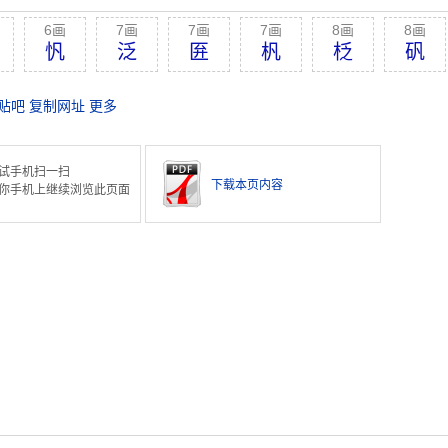
6画
7画
7画
7画
8画
8画
忛
泛
匥
杋
柉
矾
贴吧
复制网址
更多
试手机扫一扫
下载本页内容
你手机上继续浏览此页面