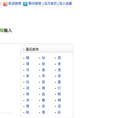
：
新浪微博
腾讯微博
|
设为首页
|
加入收藏
最近查询
頥
灿
倡
瑾
妺
来
弜
着
曳
寅
率
尝
扥
跖
藎
涡
償
烂
埧
淼
輄
浹
雖
僩
蓦
奕
语
秇
嚂
彩