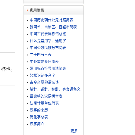
实用附录
中国历史朝代公元对照简表
我国省、自治区、直辖市简表
中国古代亲属称谓总览
什么是常用字、通用字
中国少数民族分布简表
二十四节气表
中外重要节日简表
。杯也。
常用标点符号用法简表
轻松识记多音字
古今亲属称谓杂谈
敬​辞​、​谦​辞​、​婉​辞​、​客​套​语​释​义
最完整的汉语拼音表
法定计量单位简表
汉字的来历
简化字总表
汉字简介
更多...