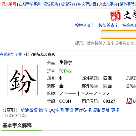
汉文学网
|
在线新华字典
|
汉语词典
|
成语词典
|
中文转拼音
|
文言文字典
|
繁体字转
按拼音查字
按部首查字
按笔画
提示：
请直接输入汉字或拼音查询，例
在线新华字典
>
鈖字的解释及意思
生僻字
分类：
fēn
拼音：
部首：
釒
部外笔画：
四画
总笔
繁部：
金
部外笔画：
四画
总笔
笔顺：
ノ丶一一丨丶ノ一ノ丶フノ
仓颉：
CCSH
四角号码：
88127
U
分享到：
新浪微博
微信
QQ空间
豆瓣
百度贴吧
复制网址
更多
阅读(6341次)
基本字义解释