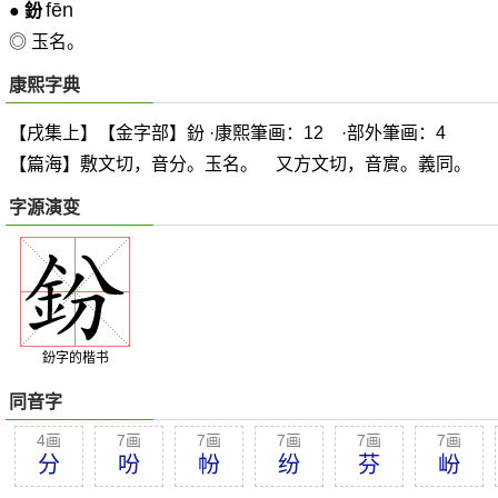
fēn
●
鈖
◎ 玉名。
康熙字典
【戌集上】【金字部】鈖 ·康熙筆画：12 ·部外筆画：4
【篇海】敷文切，音分。玉名。 又方文切，音賔。義同。
字源演变
鈖字的楷书
同音字
4画
7画
7画
7画
7画
7画
分
吩
帉
纷
芬
岎