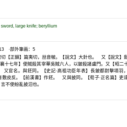
sword, large knife; beryllium
3 ·部外筆画：5
糜切【正韻】篇夷切，
𠀤
音帔。【說文】大針也。 又【說文】
·襄十七年】使賊殺其宰華吳賊六人，以鈹殺諸盧門。又【昭二
 又官名。與鉟同。【史記·高祖功臣年表】長鈹都尉擊項羽
音敷皮反。【前漢書】作鉟。 又與披同。【荀子·正名篇】吏
。言不使紛亂披汨也。