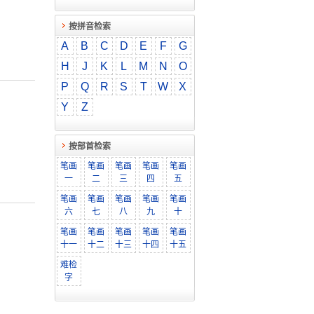
按拼音检索
A
B
C
D
E
F
G
H
J
K
L
M
N
O
P
Q
R
S
T
W
X
Y
Z
按部首检索
笔画
笔画
笔画
笔画
笔画
一
二
三
四
五
笔画
笔画
笔画
笔画
笔画
六
七
八
九
十
笔画
笔画
笔画
笔画
笔画
十一
十二
十三
十四
十五
难检
字