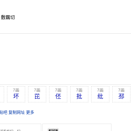
。敷羈切
7画
7画
7画
7画
7画
7画
坏
芘
伾
批
纰
邳
贴吧
复制网址
更多