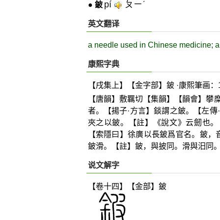
pí
ㄆㄧˊ
●
鈹
英文翻译
a needle used in Chinese medicine; a 
康熙字典
【戌集上】【金字部】鈹 ·康熙筆画：1
【唐韻】敷羈切【集韻】【韻會】攀
者。【揚子·方言】錟謂之鈹。【左傳
夾之以鈹。【註】《說文》云劒也。
【索隱曰】徐廣以長鈹爲官名。鈹，
鈹滑。【註】鈹，與披同。滑與汨同
说文解字
【卷十四】【金部】
鈹