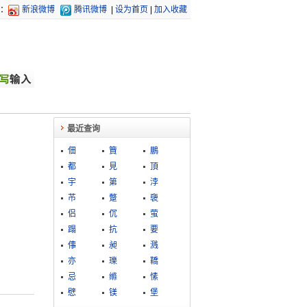
：
新浪微博
腾讯微博
|
设为首页
|
加入收藏
最近查询
佃
簤
鵬
都
見
頂
宇
第
浡
芇
蹩
褏
侣
伔
萤
蹋
抗
要
倳
昶
溅
亦
瓅
鞽
忌
縧
愫
憵
镁
堡