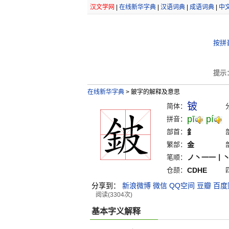
汉文学网
|
在线新华字典
|
汉语词典
|
成语词典
|
中
按拼
提示
在线新华字典
>
鈹字的解释及意思
铍
简体：
pī
pí
拼音：
部首：
釒
繁部：
金
笔顺：
ノ丶一一丨
仓颉：
CDHE
分享到：
新浪微博
微信
QQ空间
豆瓣
百度
阅读(3304次)
基本字义解释