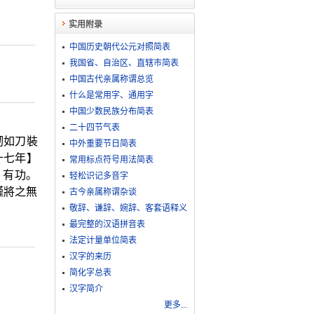
实用附录
中国历史朝代公元对照简表
我国省、自治区、直辖市简表
中国古代亲属称谓总览
什么是常用字、通用字
中国少数民族分布简表
二十四节气表
劒如刀裝
中外重要节日简表
十七年】
常用标点符号用法简表
，有功。
轻松识记多音字
謹將之無
古今亲属称谓杂谈
敬​辞​、​谦​辞​、​婉​辞​、​客​套​语​释​义
最完整的汉语拼音表
法定计量单位简表
汉字的来历
简化字总表
汉字简介
更多...