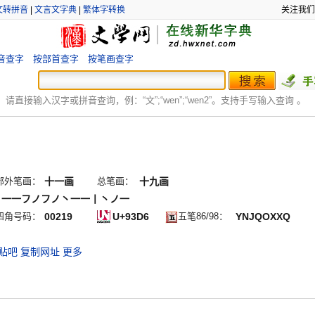
文转拼音
|
文言文字典
|
繁体字转换
关注我们
音查字
按部首查字
按笔画查字
：
请直接输入汉字或拼音查询，例：“文”;“
wen
”;“
wen2
”。支持手写输入查询 。
部外笔画：
十一画
总笔画：
十九画
丨一一フノフノ丶一一丨丶ノ一
四角号码：
00219
U+93D6
五笔86/98：
YNJQOXXQ
贴吧
复制网址
更多