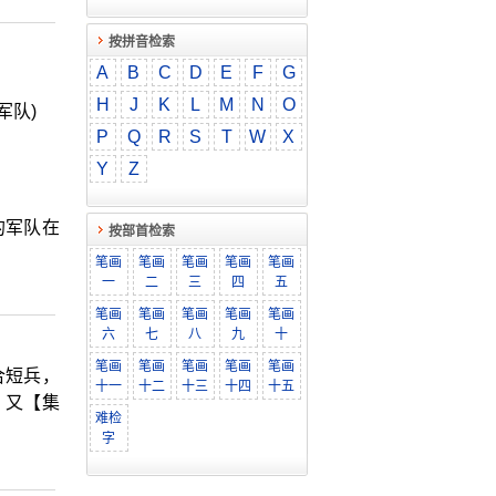
按拼音检索
A
B
C
D
E
F
G
H
J
K
L
M
N
O
军队)
P
Q
R
S
T
W
X
Y
Z
的军队在
按部首检索
笔画
笔画
笔画
笔画
笔画
一
二
三
四
五
笔画
笔画
笔画
笔画
笔画
六
七
八
九
十
笔画
笔画
笔画
笔画
笔画
合短兵，
十一
十二
十三
十四
十五
 又【集
难检
字