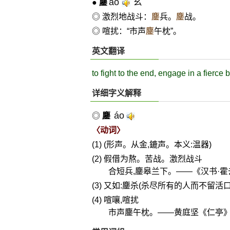
áo
ㄠˊ
●
鏖
◎ 激烈地战斗：
鏖
兵。
鏖
战。
◎ 喧扰：“市声
鏖
午枕”。
英文翻译
to fight to the end, engage in a fierce b
详细字义解释
áo
◎
鏖
〈动词〉
(1) (形声。从金,鏕声。本义:温器)
(2) 假借为熬。苦战。激烈战斗
合短兵,鏖皋兰下。——《汉书·霍
(3) 又如:鏖杀(杀尽所有的人而不留活口
(4) 喧嚷,喧扰
市声鏖午枕。——黄庭坚《仁亭