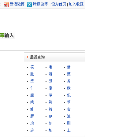
：
新浪微博
腾讯微博
|
设为首页
|
加入收藏
最近查询
篌
毛
當
胘
溉
棻
第
感
豸
乍
廈
欣
廆
嚔
侃
瞎
簰
莩
鯡
着
责
脣
见
濞
瑢
剞
劂
旂
场
上