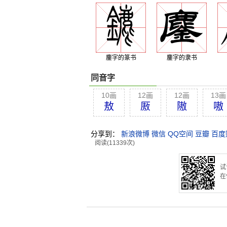
鏖字的篆书
鏖字的隶书
同音字
10画
12画
12画
13画
敖
厫
隞
嗷
分享到：
新浪微博
微信
QQ空间
豆瓣
百度
阅读(11339次)
试
在