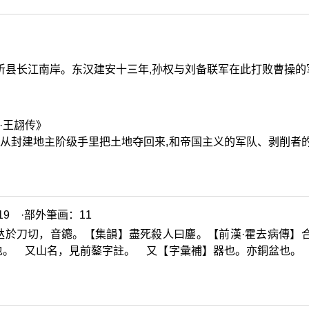
蒲圻县长江南岸。东汉建安十三年,孙权与刘备联军在此打败曹操的
·王翃传》
了从封建地主阶级手里把土地夺回来,和帝国主义的军队、剥削者
9 ·部外筆画：11

於刀切，音
䥝
。【集韻】盡死殺人曰鏖。【前漢·霍去病傳】
也。 又山名，見前鏊字註。 又【字彙補】器也。亦銅盆也。