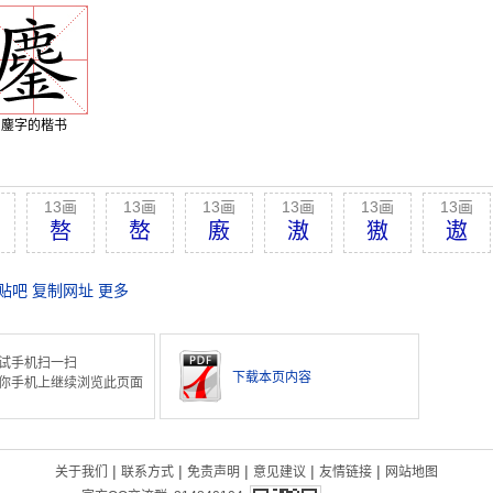
鏖字的楷书
13画
13画
13画
13画
13画
13画
嗸
嶅
廒
滶
獓
遨
贴吧
复制网址
更多
试手机扫一扫
下载本页内容
你手机上继续浏览此页面
|
|
|
|
|
关于我们
联系方式
免责声明
意见建议
友情链接
网站地图