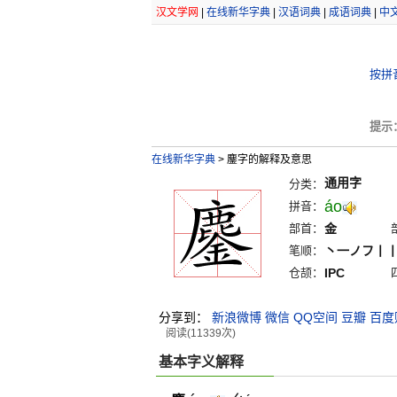
汉文学网
|
在线新华字典
|
汉语词典
|
成语词典
|
中
按拼
提示
在线新华字典
>
鏖字的解释及意思
通用字
分类：
áo
拼音：
部首：
金
笔顺：
丶一ノフ丨
仓颉：
IPC
分享到：
新浪微博
微信
QQ空间
豆瓣
百度
阅读(11339次)
基本字义解释