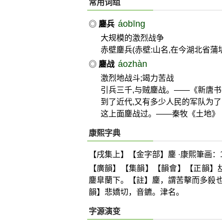
常用词组
áobīng
◎
鏖兵
大规模的激烈战争
赤壁鏖兵(赤壁:山名,在今湖北省
áozhàn
◎
鏖战
激烈地战斗;竭力苦战
引兵三千,与贼鏖战。——《新唐书
到了近代,又有多少人民的军队为
这上面鏖战过。——秦牧《土地》
康熙字典
【戌集上】【金字部】鏖 ·康熙筆画：1
【廣韻】【集韻】【韻會】【正韻】

鏖臯蘭下。【註】鏖，謂苦擊而多殺
韻】悲嬌切，音鑣。津名。
字源演变