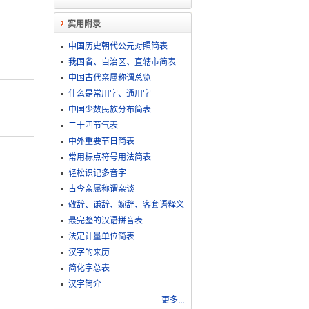
实用附录
中国历史朝代公元对照简表
我国省、自治区、直辖市简表
中国古代亲属称谓总览
什么是常用字、通用字
中国少数民族分布简表
二十四节气表
中外重要节日简表
常用标点符号用法简表
轻松识记多音字
古今亲属称谓杂谈
敬​辞​、​谦​辞​、​婉​辞​、​客​套​语​释​义
最完整的汉语拼音表
法定计量单位简表
汉字的来历
简化字总表
汉字简介
更多...