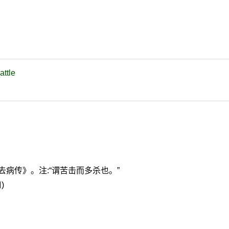
attle
去病传》。注:“谓苦击而多杀也。”
)
》