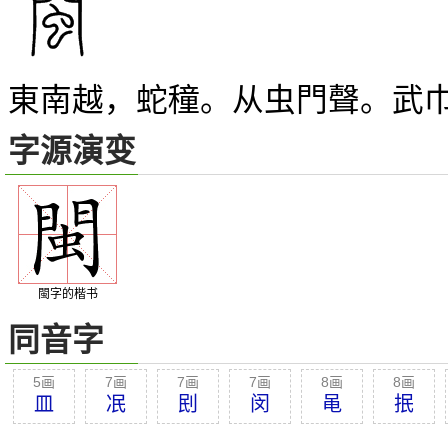
東南越，蛇穜。从虫門聲。武
字源演变
閩字的楷书
同音字
5画
7画
7画
7画
8画
8画
皿
冺
刡
闵
黾
抿