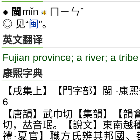
mǐn
ㄇㄧㄣˇ
●
閩
◎ 见“
闽
”。
英文翻译
Fujian province; a river; a tribe
康熙字典
【戌集上】【門字部】閩 ·康熙
6
【唐韻】武巾切【集韻】【韻
切，
音珉。【說文】東南越
𠀤
禮·夏官】職方氏辨其邦國、