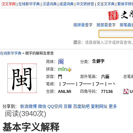
汉文学网
|
在线新华字典
|
汉语词典
|
成语词典
|
中文转拼音
|
文言文字典
|
繁体字转
按拼音查字
按部首查字
按笔画
提示：
请直接输入汉字或拼音查询，例
在线新华字典
>
閩字的解释及意思
闽
生僻字
简体：
分类：
mĭn
拼音：
部首：
門
部外笔画：
六画
总笔
笔顺：
丨フ一一丨フ一一丨フ一丨一丶
仓颉：
ANLMI
四角号码：
77136
U
分享到：
新浪微博
微信
QQ空间
豆瓣
百度贴吧
复制网址
更多
阅读(3940次)
基本字义解释