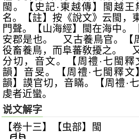
閩。【史記·東越傳】閩越王
名。【註】按《說文》云閩，
門聲。【山海經】閩在海中。
安郡是也。 又古養鳥官。【周
役畜養鳥，而阜蕃敎擾之。 
分切，音文。【周禮·七閩釋
韻】音旻。【周禮·七閩釋文
韻】謨官切，音瞞。【周禮·
虔者近蠻。
说文解字
【卷十三】【虫部】
閩