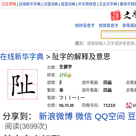
汉文学网
|
在线新华字典
|
汉语词典
|
成语词典
|
中文转拼音
|
文言文字典
|
繁体字转
按拼音查字
按部首查字
按笔画
提示：
请直接输入汉字或拼音查询，例
在线新华字典
>
阯字的解释及意思
生僻字
分类：
zhĭ
拼音：
部首：
阝
部外笔画：
四画
总笔
繁部：
阜
部外笔画：
四画
总笔
笔顺：
フ丨丨一丨一
仓颉：
NLYLM
四角号码：
71210
U
分享到：
新浪微博
微信
QQ空间
豆
阅读(3699次)