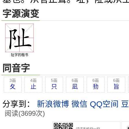
字源演变
阯字的楷书
同音字
3画
4画
5画
6画
6画
6画
夂
止
只
凪
劧
旨
分享到：
新浪微博
微信
QQ空间
豆
阅读(3699次)