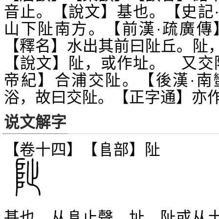
音止。【說文】基也。【史記
山下阯南方。【前漢·疏廣傳
【釋名】水出其前曰阯丘。阯
【說文】阯，或作址。 又交
帝紀】合浦交阯。【後漢·南
浴，故曰交阯。【正字通】亦
说文解字
【卷十四】【
部】
阯
𨸏
基也。从
止聲。址，阯或从
𨸏