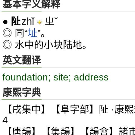
基本字义解释
zhǐ
ㄓˇ
●
阯
◎ 同“
址
”。
◎ 水中的小块陆地。
英文翻译
foundation; site; address
康熙字典
【戌集中】【阜字部】阯 ·康熙
4
【唐韻】【集韻】【韻會】諸