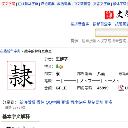
汉文学网
|
在线新华字典
|
汉语词典
|
成语词典
|
中文转拼音
|
文言文字典
|
繁体字转
按拼音查字
按部首查字
按笔画
提示：
请直接输入汉字或拼音查询，例
在线新华字典
>
隷字的解释及意思
生僻字
分类：
lì
拼音：
部首：
隶
部外笔画：
八画
总笔
笔顺：
一丨一一一丨ノ丶フ一一丨丶一ノ丶
仓颉：
GFLE
四角号码：
45999
U
分享到：
新浪微博
微信
QQ空间
豆瓣
百度贴吧
复制网址
更多
阅读(3878次)
基本字义解释