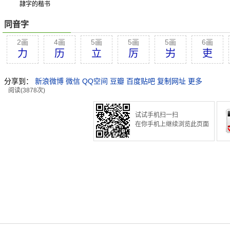
隷字的楷书
同音字
2画
4画
5画
5画
5画
6画
力
历
立
厉
屴
吏
分享到：
新浪微博
微信
QQ空间
豆瓣
百度贴吧
复制网址
更多
阅读(3878次)
试试手机扫一扫
在你手机上继续浏览此页面