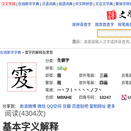
汉文学网
|
在线新华字典
|
汉语词典
|
成语词典
|
中文转拼音
|
文言文字典
|
繁体字转
按拼音查字
按部首查字
按笔画
提示：
请直接输入汉字或拼音查询，例
在线新华字典
>
雭字的解释及意思
生僻字
分类：
sè
拼音：
部首：
雨
部外笔画：
三画
总笔
繁部：
雨
部外笔画：
四画
总笔
笔顺：
一丶フ丨丶丶丶丶ノフ丶
仓颉：
MBNHE
四角号码：
10247
U
分享到：
新浪微博
微信
QQ空间
豆瓣
百度贴吧
复制网址
更多
阅读(4304次)
基本字义解释