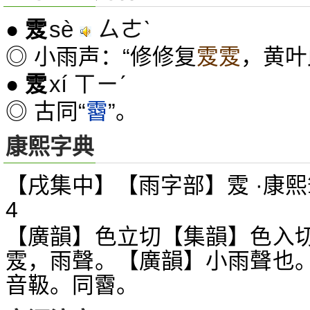
sè
ㄙㄜˋ
●
雭
◎ 小雨声：“修修复
雭雭
，黄叶
xí ㄒㄧˊ
●
雭
◎ 古同“
霫
”。
康熙字典
【戌集中】【雨字部】雭 ·康熙
4
【廣韻】色立切【集韻】色入
雭，雨聲。【廣韻】小雨聲也
音靸。同霫。