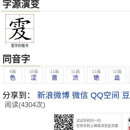
字源演变
雭字的楷书
同音字
6画
10画
11画
11画
11画
12画
色
涩
啬
渋
铯
歮
分享到：
新浪微博
微信
QQ空间
豆
阅读(4304次)
试试手机扫一扫
在你手机上继续浏览此页面