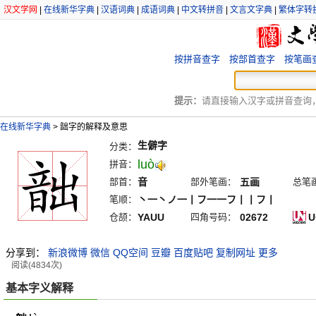
汉文学网
|
在线新华字典
|
汉语词典
|
成语词典
|
中文转拼音
|
文言文字典
|
繁体字转
按拼音查字
按部首查字
按笔画
提示：
请直接输入汉字或拼音查询，例
在线新华字典
>
韷字的解释及意思
生僻字
分类：
luò
拼音：
部首：
音
部外笔画：
五画
总笔
笔顺：
丶一丶ノ一丨フ一一フ丨丨フ丨
仓颉：
YAUU
四角号码：
02672
U
分享到：
新浪微博
微信
QQ空间
豆瓣
百度贴吧
复制网址
更多
阅读(4834次)
基本字义解释