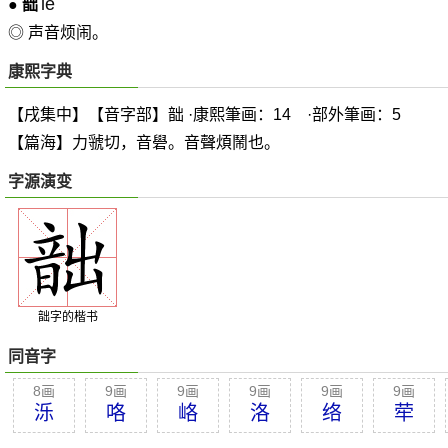
lè
●
韷
◎ 声音烦闹。
康熙字典
【戌集中】【音字部】韷 ·康熙筆画：14 ·部外筆画：5
【篇海】力虢切，音礐。音聲煩鬧也。
字源演变
韷字的楷书
同音字
8画
9画
9画
9画
9画
9画
泺
咯
峈
洛
络
荦