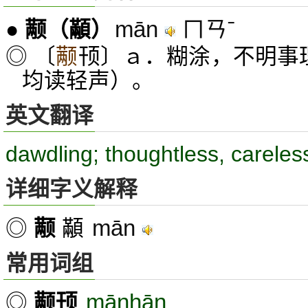
mān
ㄇㄢˉ
●
颟
（顢）
◎ 〔
颟
顸〕ａ．糊涂，不明事理
均读轻声）。
英文翻译
dawdling; thoughtless, careles
详细字义解释
mān
◎
颟
顢
常用词组
mānhān
◎
颟顸