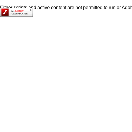
Either scripts and active content are not permitted to run or Adob