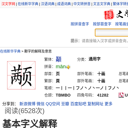
汉文学网
|
在线新华字典
|
汉语词典
|
成语词典
|
中文转拼音
|
文言文字典
|
繁体字转
按拼音查字
按部首查字
按笔画
提示：
请直接输入汉字或拼音查询，例
在线新华字典
>
颟字的解释及意思
顢
通用字
繁体：
分类：
mān
拼音：
部首：
页
部外笔画：
十画
总笔
繁部：
頁
部外笔画：
十画
总笔
笔顺：
一丨丨一丨フノ丶ノ丶一ノ丨フノ丶
仓颉：
TBMBO
四角号码：
41282
U
分享到：
新浪微博
微信
QQ空间
豆瓣
百度贴吧
复制网址
更多
阅读(6528次)
基本字义解释