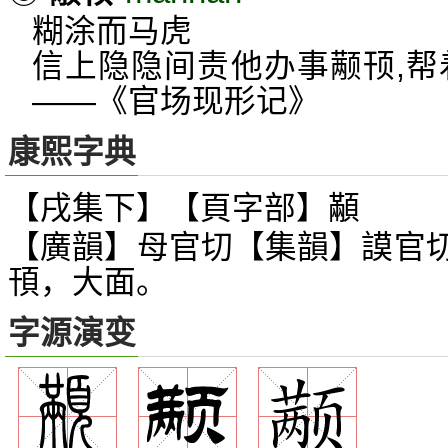
糊涂而马虎
信上隐隐间责他办事颟顸,帮
——《官场现形记》
康熙字典
【戌集下】【頁字部】顢
【廣韻】母官切【集韻】謨官
頇，大面。
字源演变