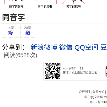
颟字的篆书
颟字的隶书
颟字的楷书
同音字
14画
20画
嫚
顢
分享到：
新浪微博
微信
QQ空间
豆
阅读(6528次)
试试手机扫一扫
在你手机上继续浏览此页面
|
|
关于我们
联系方式
官方QQ交流群:
2
粤ICP备1010