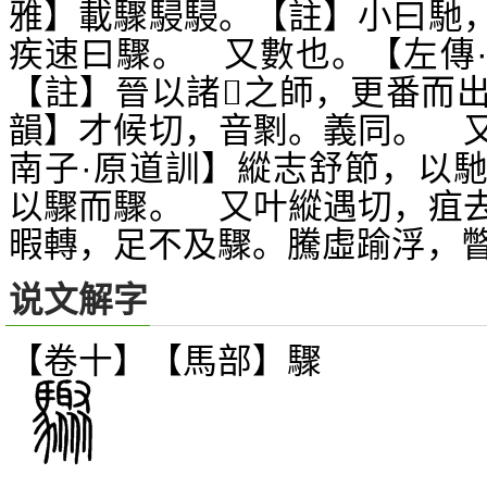
雅】載驟駸駸。【註】小曰馳
疾速曰驟。 又數也。【左傳
【註】晉以諸
之師，更番而
𠋫
韻】才候切，音
。義同。 
㔌
南子·原道訓】縱志舒節，以
以驟而驟。 又叶縱遇切，疽
暇轉，足不及驟。騰虛踰浮，
说文解字
【卷十】【馬部】
驟