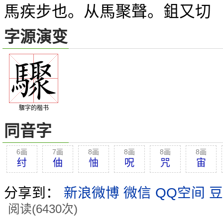
馬疾步也。从馬聚聲。鉏又切
字源演变
驟字的楷书
同音字
6画
7画
8画
8画
8画
8画
纣
伷
怞
呪
咒
宙
分享到：
新浪微博
微信
QQ空间
豆
阅读(6430次)