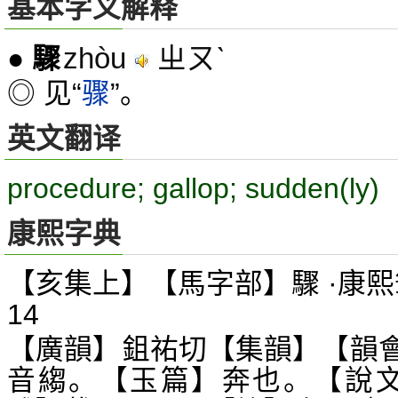
基本字义解释
zhòu
ㄓㄡˋ
●
驟
◎ 见“
骤
”。
英文翻译
procedure; gallop; sudden(ly)
康熙字典
【亥集上】【馬字部】驟 ·康熙
14
【廣韻】鉏祐切【集韻】【韻
音縐。【玉篇】奔也。【說文