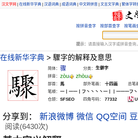
汉文学网
|
在线新华字典
|
汉语词典
|
成语词典
|
中文转拼音
|
文言文字典
|
繁体字转
按拼音查字
按部首查字
按笔画
提示：
请直接输入汉字或拼音查询，例
在线新华字典
>
驟字的解释及意思
骤
生僻字
简体：
分类：
zòu
zhòu
拼音：
部首：
馬
部外笔画：
十四画
总笔
笔顺：
一丨一一丨フ丶丶丶丶一丨丨一一一フ丶
仓颉：
SFSEO
四角号码：
77332
U
分享到：
新浪微博
微信
QQ空间
豆
阅读(6430次)