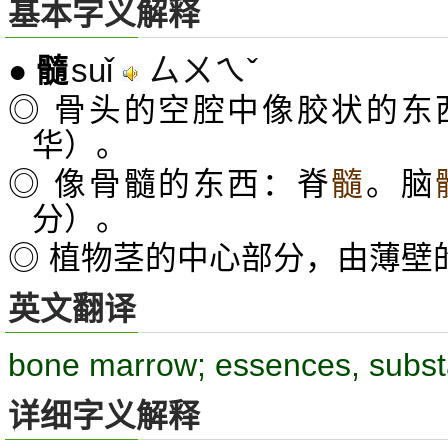
基本字义解释
suǐ
ㄙㄨㄟˇ
●
髓
◎ 骨头的空腔中像胶状的东
华）。
◎ 像骨髓的东西：脊
髓
。脑
分）。
◎ 植物茎的中心部分，由薄壁
英文翻译
bone marrow; essences, subs
详细字义解释