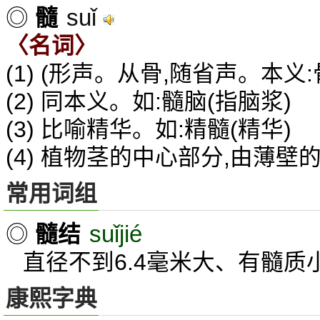
suǐ
◎
髓
〈名词〉
(1) (形声。从骨,随省声。本义
(2) 同本义。如:髓脑(指脑浆)
(3) 比喻精华。如:精髓(精华)
(4) 植物茎的中心部分,由薄壁
常用词组
suǐjié
◎
髓结
直径不到6.4毫米大、有髓质
康熙字典