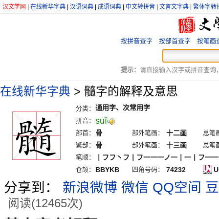
汉文学网
|
在线新华字典
|
汉语词典
|
成语词典
|
中文转拼音
|
文言文字典
|
繁体字转
按拼音查字
按部首查字
按笔画
提示：
请直接输入汉字或拼音查询，例
在线新华字典
>
髓字的解释及意思
通用字、次常用字
分类：
suĭ
拼音：
部首：
骨
部外笔画：
十二画
总笔
繁部：
骨
部外笔画：
十三画
总笔
笔顺：
丨フフ丶フ丨フ一一一ノ一丨一丨フ一一
仓颉：
BBYKB
四角号码：
74232
U
分享到：
新浪微博
微信
QQ空间
豆
阅读(12465次)