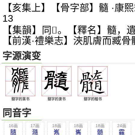
【亥集上】【骨字部】髓 ·康熙
13
【集韻】同
。【釋名】髓，
𩪦
【前漢·禮樂志】浹肌膚而臧骨
字源演变
髓字的篆书
髓字的隶书
髓字的楷书
同音字
16画
17画
18画
18画
18画
24画
膸
瀡
嶲
巂
髄
靃