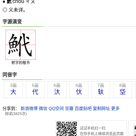
chou
●
鮘
ㄔㄡ
◎ 义未详。
字源演变
鮘字的楷书
同音字
3画
5画
6画
6画
7画
8画
大
代
汏
忕
轪
垈
分享到：
新浪微博
微信
QQ空间
豆瓣
百度贴吧
复制网址
更多
阅读(3825次)
试试手机扫一扫
在你手机上继续浏览此页面