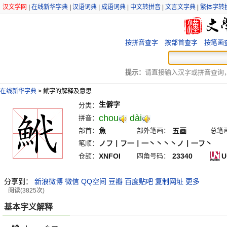
汉文学网
|
在线新华字典
|
汉语词典
|
成语词典
|
中文转拼音
|
文言文字典
|
繁体字转
按拼音查字
按部首查字
按笔画
提示：
请直接输入汉字或拼音查询，例
在线新华字典
>
鮘字的解释及意思
生僻字
分类：
chou
dài
拼音：
部首：
魚
部外笔画：
五画
总笔
笔顺：
ノフ丨フ一丨一丶丶丶丶ノ丨一フ丶
仓颉：
XNFOI
四角号码：
23340
U
分享到：
新浪微博
微信
QQ空间
豆瓣
百度贴吧
复制网址
更多
阅读(3825次)
基本字义解释