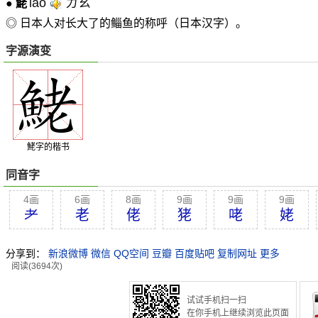
lǎo
ㄌㄠˇ
●
鮱
◎ 日本人对长大了的鲻鱼的称呼（日本汉字）。
字源演变
鮱字的楷书
同音字
4画
6画
8画
9画
9画
9画
耂
老
佬
狫
咾
姥
分享到：
新浪微博
微信
QQ空间
豆瓣
百度贴吧
复制网址
更多
阅读(3694次)
试试手机扫一扫
在你手机上继续浏览此页面