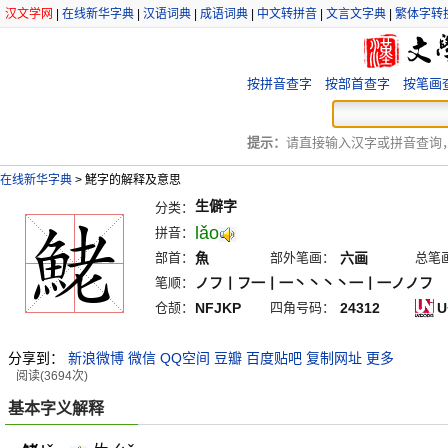
汉文学网
|
在线新华字典
|
汉语词典
|
成语词典
|
中文转拼音
|
文言文字典
|
繁体字转
按拼音查字
按部首查字
按笔画
提示：
请直接输入汉字或拼音查询，例
在线新华字典
>
鮱字的解释及意思
生僻字
分类：
lǎo
拼音：
部首：
魚
部外笔画：
六画
总笔
笔顺：
ノフ丨フ一丨一丶丶丶丶一丨一ノノフ
仓颉：
NFJKP
四角号码：
24312
U
分享到：
新浪微博
微信
QQ空间
豆瓣
百度贴吧
复制网址
更多
阅读(3694次)
基本字义解释