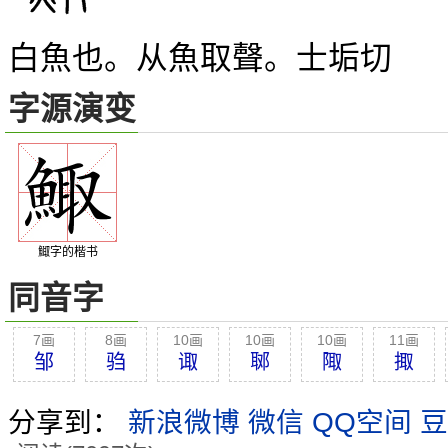
白魚也。从魚取聲。士垢切
字源演变
鯫字的楷书
同音字
7画
8画
10画
10画
10画
11画
邹
驺
诹
郰
陬
掫
分享到：
新浪微博
微信
QQ空间
豆