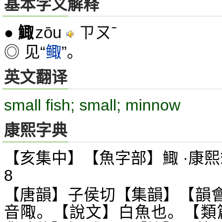
基本字义解释
zōu
ㄗㄡˉ
●
鯫
◎ 见“
鲰
”。
英文翻译
small fish; small; minnow
康熙字典
【亥集中】【魚字部】鯫 ·康熙
8
【唐韻】子侯切【集韻】【韻
音陬。【說文】白魚也。【類