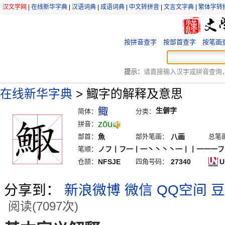
汉文学网
|
在线新华字典
|
汉语词典
|
成语词典
|
中文转拼音
|
文言文字典
|
繁体字转
按拼音查字
按部首查字
按笔画
提示：
请直接输入汉字或拼音查询，例
在线新华字典
>
鯫字的解释及意思
鲰
生僻字
简体：
分类：
zōu
拼音：
部首：
魚
部外笔画：
八画
总笔
笔顺：
ノフ丨フ一丨一丶丶丶丶一丨丨一一一フ
仓颉：
NFSJE
四角号码：
27340
U
分享到：
新浪微博
微信
QQ空间
豆
阅读(7097次)