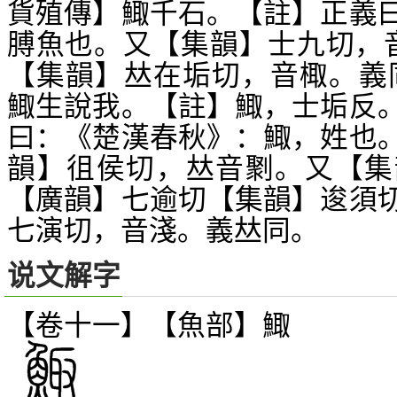
貨殖傳】鯫千石。【註】正義
膊魚也。又【集韻】士九切，
【集韻】
在垢切，音棷。義
𠀤
鯫生說我。【註】鯫，士垢反
曰：《楚漢春秋》：鯫，姓也
韻】徂侯切，
音
。又【集
𠀤
㔌
【廣韻】七逾切【集韻】逡須
七演切，音淺。義
同。
𠀤
说文解字
【卷十一】【魚部】
鯫